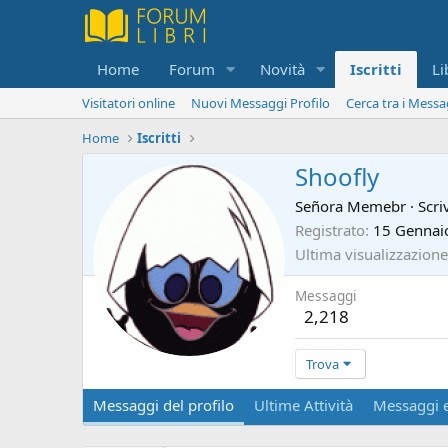
Home
Forum
Novità
Iscritti
Li
Visitatori online
Nuovi Messaggi Profilo
Cerca tra i Messa
Home
Iscritti
Shoofly
Señora Memebr
·
Scri
Registrato
15 Gennai
Ultima visualizzazione
Messaggi
2,218
Trova
Messaggi del profilo
Ultime Attività
Messaggi e