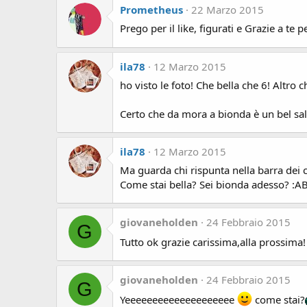
Prometheus
22 Marzo 2015
Prego per il like, figurati e Grazie a te pe
ila78
12 Marzo 2015
ho visto le foto! Che bella che 6! Altro c
Certo che da mora a bionda è un bel salt
ila78
12 Marzo 2015
Ma guarda chi rispunta nella barra dei c
Come stai bella? Sei bionda adesso? :
giovaneholden
24 Febbraio 2015
G
Tutto ok grazie carissima,alla prossima
giovaneholden
24 Febbraio 2015
G
Yeeeeeeeeeeeeeeeeeeee
come stai?