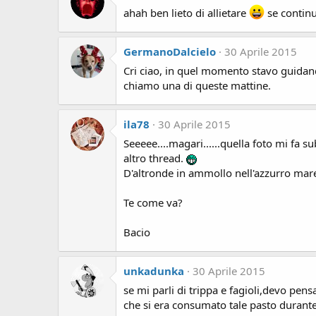
ahah ben lieto di allietare
se contin
GermanoDalcielo
30 Aprile 2015
Cri ciao, in quel momento stavo guidando 
chiamo una di queste mattine.
ila78
30 Aprile 2015
Seeeee....magari......quella foto mi fa s
altro thread.
D'altronde in ammollo nell'azzurro mare 
Te come va?
Bacio
unkadunka
30 Aprile 2015
se mi parli di trippa e fagioli,devo pe
che si era consumato tale pasto durante