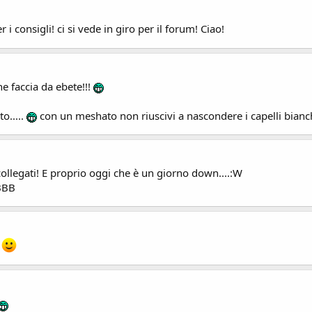
r i consigli! ci si vede in giro per il forum! Ciao!
he faccia da ebete!!!
o.....
con un meshato non riuscivi a nascondere i capelli bianc
ollegati! E proprio oggi che è un giorno down....:W
ABBB
!