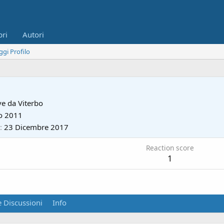
bri
Autori
ggi Profilo
ve da
Viterbo
o 2011
23 Dicembre 2017
Reaction score
1
 Discussioni
Info