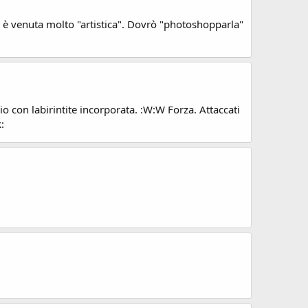
e è venuta molto "artistica". Dovrò "photoshopparla"
o con labirintite incorporata. :W:W Forza. Attaccati
: