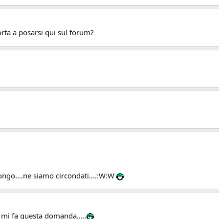
ta a posarsi qui sul forum?
ongo....ne siamo circondati....:W:W
 mi fa questa domanda.....