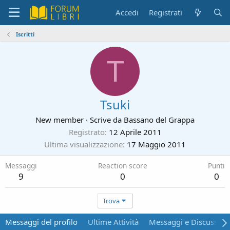
Accedi
Registrati
Iscritti
T
Tsuki
New member
·
Scrive da
Bassano del Grappa
Registrato
12 Aprile 2011
Ultima visualizzazione
17 Maggio 2011
Messaggi
Reaction score
Punti
9
0
0
Trova
Messaggi del profilo
Ultime Attività
Messaggi e Discussion