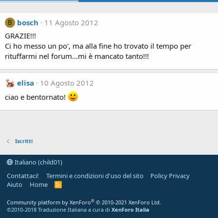
bosch
11 Agosto 2012
B
GRAZIE!!!
Ci ho messo un po', ma alla fine ho trovato il tempo per
rituffarmi nel forum...mi è mancato tanto!!!
elisa
10 Agosto 2012
ciao e bentornato!
Iscritti
Italiano (child01)
Contattaci!
Termini e condizioni d'uso del sito
Policy Privacy
Aiuto
Home
R
S
S
®
Community platform by XenForo
© 2010-2021 XenForo Ltd.
©2010-2018 Traduzione Italiana a cura di
XenForo Italia