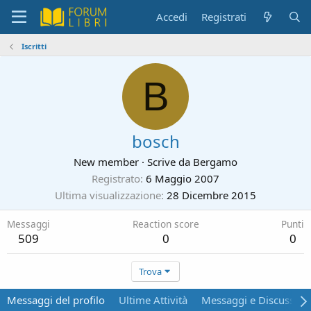
Accedi
Registrati
Iscritti
B
bosch
New member
·
Scrive da
Bergamo
Registrato
6 Maggio 2007
Ultima visualizzazione
28 Dicembre 2015
Messaggi
Reaction score
Punti
509
0
0
Trova
Messaggi del profilo
Ultime Attività
Messaggi e Discussion