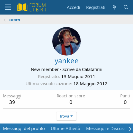
Accedi
Registrati
Iscritti
yankee
New member
·
Scrive da
Calatafimi
Registrato
13 Maggio 2011
Ultima visualizzazione
18 Maggio 2012
Messaggi
Reaction score
Punti
39
0
0
Trova
Messaggi del profilo
Ultime Attività
Messaggi e Discussion