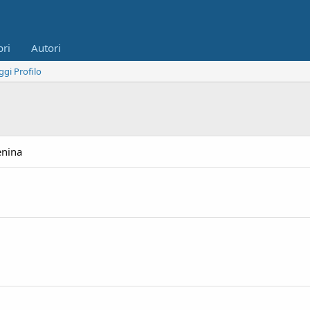
bri
Autori
ggi Profilo
enina