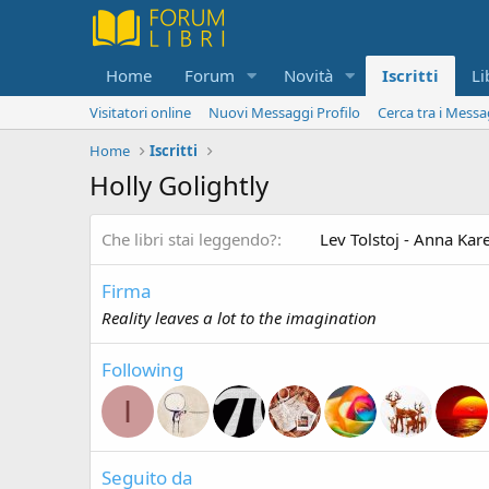
Home
Forum
Novità
Iscritti
Li
Visitatori online
Nuovi Messaggi Profilo
Cerca tra i Messa
Home
Iscritti
Holly Golightly
Che libri stai leggendo?
Lev Tolstoj - Anna Kar
Firma
Reality leaves a lot to the imagination
Following
I
Seguito da