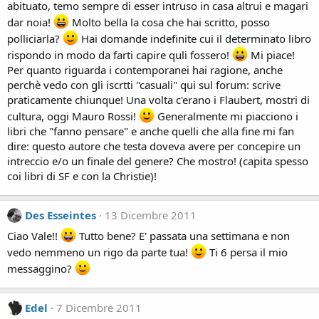
abituato, temo sempre di esser intruso in casa altrui e magari
dar noia!
Molto bella la cosa che hai scritto, posso
polliciarla?
Hai domande indefinite cui il determinato libro
rispondo in modo da farti capire quli fossero!
Mi piace!
Per quanto riguarda i contemporanei hai ragione, anche
perchè vedo con gli iscrtti "casuali" qui sul forum: scrive
praticamente chiunque! Una volta c'erano i Flaubert, mostri di
cultura, oggi Mauro Rossi!
Generalmente mi piacciono i
libri che "fanno pensare" e anche quelli che alla fine mi fan
dire: questo autore che testa doveva avere per concepire un
intreccio e/o un finale del genere? Che mostro! (capita spesso
coi libri di SF e con la Christie)!
Des Esseintes
13 Dicembre 2011
Ciao Vale!!
Tutto bene? E' passata una settimana e non
vedo nemmeno un rigo da parte tua!
Ti 6 persa il mio
messaggino?
Edel
7 Dicembre 2011