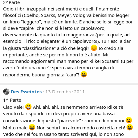
2^Parte
Odio i libri inzuppati nei sentimenti e quelli fintamente
filosofici (Coelho, Sparks, Meyer, Volo); va benissimo legger
un libro "leggero", ma c'è un limite. E anche se lo si legge poi
si deve "capire" che non si è letto un capolavoro,
diversamente da quanto fa la maggioranza (per la quale, ad
esempio "il riccio elegante" è un capolavoro!). Tu riesci a dar
la giusta "classificazione" a ciò che leggi?
Io credo sia
importante, anche se per molti non lo è affato! Mi
raccomando aggiornami man mano per Rilke! Scusami tu per
averti "dato una voce"; spero avrai tempo e voglia di
rispondermi, buona giornata "cara"!
Des Esseintes
13 Dicembre 2011
1^ Parte
Ciao Vale!
Ahi, ahi, ahi, se nemmeno arrivato Rilke t'è
venuto da rispondermi devi proprio avere una bassa
considerazione di questo "piacevole" scambio di opinioni
Molto male
Non sentirti in alcum modo costretta neh!
Vedo che nel foum usano tanto scriversi qui, io non sono