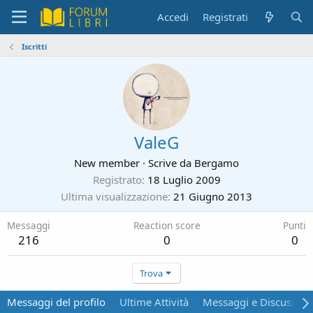
Accedi
Registrati
Iscritti
ValeG
New member
·
Scrive da
Bergamo
Registrato
18 Luglio 2009
Ultima visualizzazione
21 Giugno 2013
Messaggi
Reaction score
Punti
216
0
0
Trova
Messaggi del profilo
Ultime Attività
Messaggi e Discussion