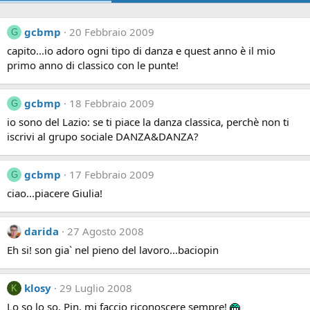
gcbmp
20 Febbraio 2009
G
capito...io adoro ogni tipo di danza e quest anno è il mio
primo anno di classico con le punte!
gcbmp
18 Febbraio 2009
G
io sono del Lazio: se ti piace la danza classica, perchè non ti
iscrivi al grupo sociale DANZA&DANZA?
gcbmp
17 Febbraio 2009
G
ciao...piacere Giulia!
darida
27 Agosto 2008
Eh si! son gia` nel pieno del lavoro...baciopin
klosy
29 Luglio 2008
K
Lo so lo so, Pin, mi faccio riconoscere sempre!