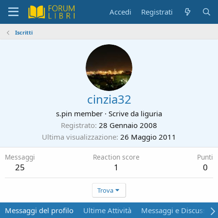
Accedi
Registrati
Iscritti
cinzia32
s.pin member
·
Scrive da
liguria
Registrato
28 Gennaio 2008
Ultima visualizzazione
26 Maggio 2011
Messaggi
Reaction score
Punti
25
1
0
Trova
Messaggi del profilo
Ultime Attività
Messaggi e Discussion