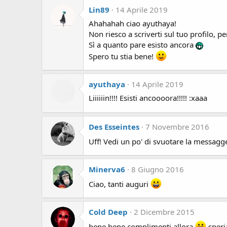
Lin89
14 Aprile 2019
Ahahahah ciao ayuthaya!
Non riesco a scriverti sul tuo profilo, p
Sì a quanto pare esisto ancora
Spero tu stia bene!
ayuthaya
14 Aprile 2019
Liiiiiin!!!! Esisti ancoooora!!!!! :xaaa
Des Esseintes
7 Novembre 2016
Uff! Vedi un po' di svuotare la messagge
Minerva6
8 Giugno 2016
Ciao, tanti auguri
Cold Deep
2 Dicembre 2015
bene bene complimenti allora
speri