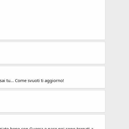
ai tu... Come svuoti ti aggiorno!
iziato bene con Guerra e pace poi sono tornati a