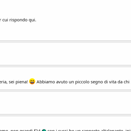
er cui rispondo qui.
ria, sei piena!
Abbiamo avuto un piccolo segno di vita da chi s
amo, non grandi f24
con i russi ho un rapporto altalenante, in