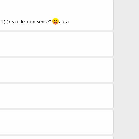
"I(r)reali del non-sense"
aura: