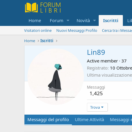
Home
Forum
Novità
Iscritti
Li
Visitatori online
Nuovi Messaggi Profilo
Cerca tra i Messa
Home
Iscritti
Lin89
Active member
·
37
Registrato
10 Ottobr
Ultima visualizzazione
Messaggi
1,425
Trova
Messaggi del profilo
Ultime Attività
Messaggi e