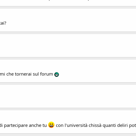
tai?
i che tornerai sul forum
 di partecipare anche tu
con l'università chissà quanti deliri po