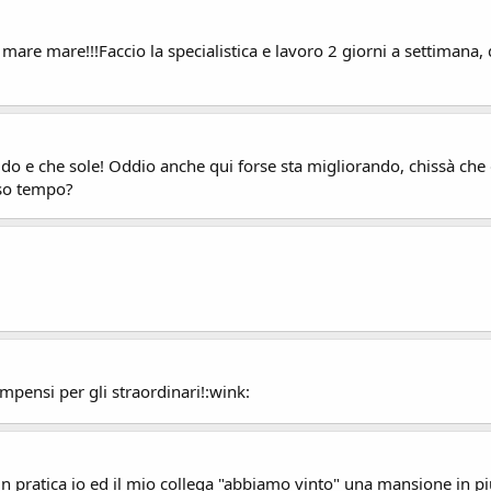
e mare mare!!!Faccio la specialistica e lavoro 2 giorni a settiman
caldo e che sole! Oddio anche qui forse sta migliorando, chissà che
sso tempo?
mpensi per gli straordinari!:wink:
a in pratica io ed il mio collega "abbiamo vinto" una mansione in pi