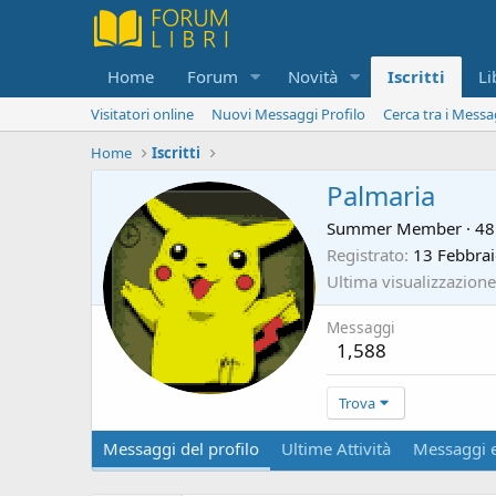
Home
Forum
Novità
Iscritti
Li
Visitatori online
Nuovi Messaggi Profilo
Cerca tra i Messa
Home
Iscritti
Palmaria
Summer Member
·
4
Registrato
13 Febbra
Ultima visualizzazione
Messaggi
1,588
Trova
Messaggi del profilo
Ultime Attività
Messaggi e