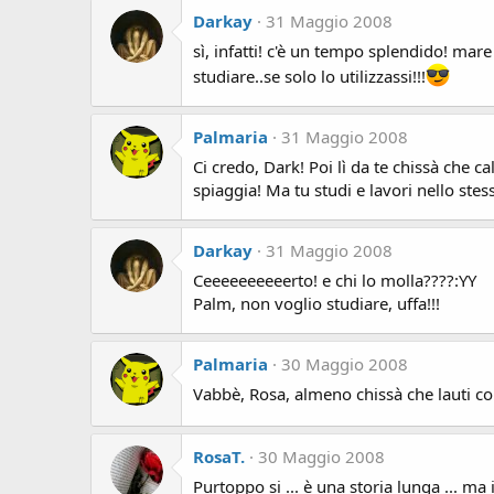
Darkay
31 Maggio 2008
sì, infatti! c'è un tempo splendido! mar
studiare..se solo lo utilizzassi!!!
Palmaria
31 Maggio 2008
Ci credo, Dark! Poi lì da te chissà che 
spiaggia! Ma tu studi e lavori nello ste
Darkay
31 Maggio 2008
Ceeeeeeeeeerto! e chi lo molla????:YY
Palm, non voglio studiare, uffa!!!
Palmaria
30 Maggio 2008
Vabbè, Rosa, almeno chissà che lauti co
RosaT.
30 Maggio 2008
Purtoppo si ... è una storia lunga ... m