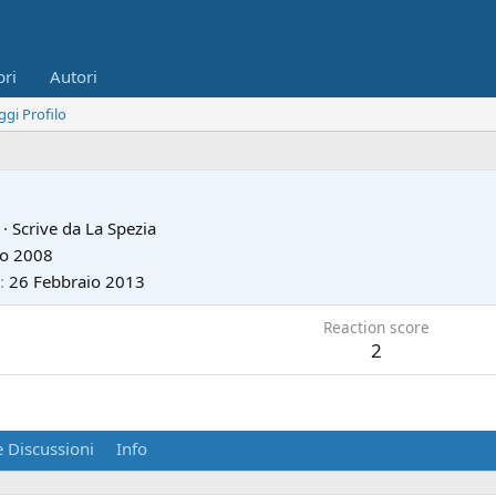
bri
Autori
ggi Profilo
8
·
Scrive da
La Spezia
io 2008
26 Febbraio 2013
Reaction score
2
 Discussioni
Info