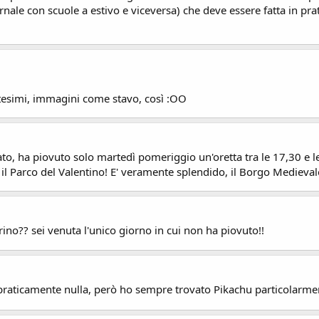
nale con scuole a estivo e viceversa) che deve essere fatta in prat
.
tesimi, immagini come stavo, così :OO
ato, ha piovuto solo martedì pomeriggio un'oretta tra le 17,30 e 
 il Parco del Valentino! E' veramente splendido, il Borgo Medieval
ino?? sei venuta l'unico giorno in cui non ha piovuto!!
praticamente nulla, però ho sempre trovato Pikachu particolarmen