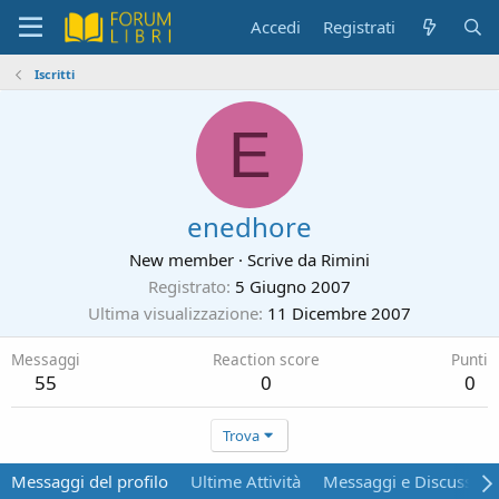
Accedi
Registrati
Iscritti
E
enedhore
New member
·
Scrive da
Rimini
Registrato
5 Giugno 2007
Ultima visualizzazione
11 Dicembre 2007
Messaggi
Reaction score
Punti
55
0
0
Trova
Messaggi del profilo
Ultime Attività
Messaggi e Discussion