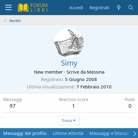
Accedi
Registrati
Iscritti
Simy
New member
·
Scrive da
Messina
Registrato
5 Giugno 2008
Ultima visualizzazione
7 Febbraio 2010
Messaggi
Reaction score
Punti
97
1
0
Trova
Messaggi del profilo
Ultime Attività
Messaggi e Discussion