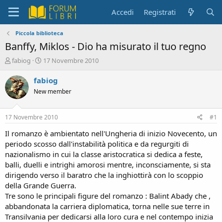
Accedi
Registrati
Piccola biblioteca
Banffy, Miklos - Dio ha misurato il tuo regno
C
D
fabiog
17 Novembre 2010
r
a
e
t
fabiog
a
a
New member
t
d
o
i
r
i
17 Novembre 2010
#1
e
n
D
i
Il romanzo è ambientato nell'Ungheria di inizio Novecento, un
i
z
periodo scosso dall'instabilità politica e da regurgiti di
s
i
nazionalismo in cui la classe aristocratica si dedica a feste,
c
o
balli, duelli e intrighi amorosi mentre, inconsciamente, si sta
u
dirigendo verso il baratro che la inghiottirà con lo scoppio
s
della Grande Guerra.
s
i
Tre sono le principali figure del romanzo : Balint Abady che ,
o
abbandonata la carriera diplomatica, torna nelle sue terre in
n
Transilvania per dedicarsi alla loro cura e nel contempo inizia
e