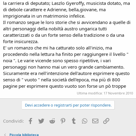
la carriera di deputato; Laszlo Gyeroffy, musicista dotato, ma
di debole carattere e Adrienne, bella,giovane, ma
imprigionata in un matrimonio infelice.
Il romanzo segue le loro storie che si avvicendano a quelle di
altri personaggi della nobiltà austro ungarica tutti
caratterizzati o da un forte senso della tradizione o da una
forte insicurezza.
E' un romanzo che mi ha catturato solo all'inizio, ma
procedendo nella lettura ha finito per raggiungere il livello "
noia ". Le varie vicende sono spesso ripetitive, i vari
personaggi non hanno mai un vero grande cambiamento.
Sicuramente era nell'intenzione dell'autore esprimere questo
senso di " vuoto " nella società dell'epoca, ma più di 800
pagine per esprimere questo vuoto son forse un pò troppe
Ultima modifica:
17 Novembre 2010
Devi accedere o registrarti per poter rispondere.
Facebook
Twitter
Reddit
Pinterest
Tumblr
WhatsApp
e-mail
Link
Condividi:
Piccola biblioteca