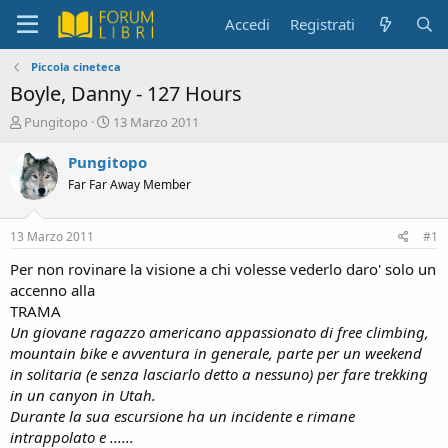
Accedi
Registrati
Piccola cineteca
Boyle, Danny - 127 Hours
C
D
Pungitopo
13 Marzo 2011
r
a
e
t
Pungitopo
a
a
Far Far Away Member
t
d
o
i
r
i
13 Marzo 2011
#1
e
n
D
i
Per non rovinare la visione a chi volesse vederlo daro' solo un
i
z
accenno alla
s
i
TRAMA
c
o
Un giovane ragazzo americano appassionato di free climbing,
u
mountain bike e avventura in generale, parte per un weekend
s
in solitaria (e senza lasciarlo detto a nessuno) per fare trekking
s
i
in un canyon in Utah.
o
Durante la sua escursione ha un incidente e rimane
n
intrappolato e ......
e