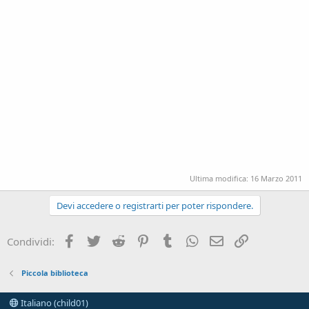
Ultima modifica:
16 Marzo 2011
Devi accedere o registrarti per poter rispondere.
Facebook
Twitter
Reddit
Pinterest
Tumblr
WhatsApp
e-mail
Link
Condividi:
Piccola biblioteca
Italiano (child01)