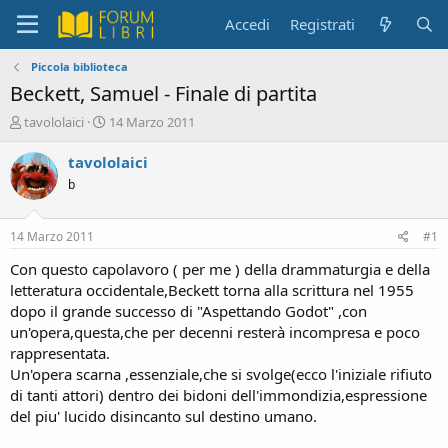
Accedi
Registrati
Piccola biblioteca
Beckett, Samuel - Finale di partita
C
D
tavololaici
14 Marzo 2011
r
a
e
t
tavololaici
a
a
b
t
d
o
i
r
i
14 Marzo 2011
#1
e
n
D
i
Con questo capolavoro ( per me ) della drammaturgia e della
i
z
letteratura occidentale,Beckett torna alla scrittura nel 1955
s
i
dopo il grande successo di "Aspettando Godot" ,con
c
o
un'opera,questa,che per decenni resterà incompresa e poco
u
rappresentata.
s
Un'opera scarna ,essenziale,che si svolge(ecco l'iniziale rifiuto
s
i
di tanti attori) dentro dei bidoni dell'immondizia,espressione
o
del piu' lucido disincanto sul destino umano.
n
e