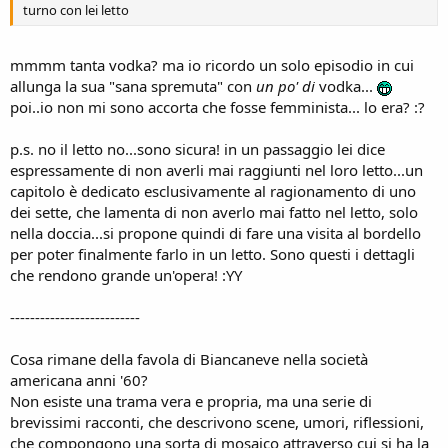
turno con lei letto
mmmm tanta vodka? ma io ricordo un solo episodio in cui
allunga la sua "sana spremuta" con
un po' di
vodka...
poi..io non mi sono accorta che fosse femminista... lo era? :?
p.s. no il letto no...sono sicura! in un passaggio lei dice
espressamente di non averli mai raggiunti nel loro letto...un
capitolo è dedicato esclusivamente al ragionamento di uno
dei sette, che lamenta di non averlo mai fatto nel letto, solo
nella doccia...si propone quindi di fare una visita al bordello
per poter finalmente farlo in un letto. Sono questi i dettagli
che rendono grande un'opera! :YY
--------------------------
Cosa rimane della favola di Biancaneve nella società
americana anni '60?
Non esiste una trama vera e propria, ma una serie di
brevissimi racconti, che descrivono scene, umori, riflessioni,
che compongono una sorta di mosaico attraverso cui si ha la