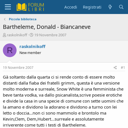
Accedi
Registrati
Piccola biblioteca
Bartheleme, Donald - Biancaneve
C
D
raskolnikoff
19 Novembre 2007
r
a
e
t
raskolnikoff
R
a
a
New member
t
d
o
i
r
i
19 Novembre 2007
#1
e
n
D
i
Gà soltanto dalla quarta ci si rende conto di essere molto
i
z
distanti dalla fiaba dei fratelli grimm, questa è una versione
s
i
molto moderna e surreale, Snow White è una femminista che
c
o
beve tanta vodka, va dallo psicanalista,scrive poesie erotiche
u
e divide la casa in una specie di comune con sette uomini che
s
la amano e dividono la adorano e dividono a turno con lei
s
i
letto o doccia...non ci sono mammolo e brontolo ma
o
Kevin,Clem, Dem,Hubert...surreale e assolutamente
n
irriverente come tutti i testi di Bartheleme.
e