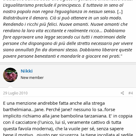
L'egualitarismo preclude il principesco. E tuttavia in seno al
nostro popolo non regna l'eguaglianza in nessun senso.
[..]
Ridistribuire il denaro. Ciò si può ottenere in un solo modo.
Rendendo i ricchi più felici. Nuove amanti. Nuove amanti che
rendano la loro vita eccitante e realmente ricca... Dobbiamo
fare approvare una legge secondo cui tutti i matrimoni delle
persone che dispongono di più delle stretto necessario per vivere
siano annullati fin da domani stesso. Dobbiamo liberare queste
povere persone benestanti e mandarle a giocare nei prati.
"
Nikki
New member
29 Luglio 2010
#4
E una menzione andrebbe fatta anche alla strega
barthelmiana...Jane. Perché Jane? nessuno lo sa..forse
implicito richiamo alla jane bambolina tarzaniana. E' in coppia
con il cacciatore (l'unico, lui sì, veramente cattivo di tutta
questa favola moderna), che la vuole per sé, senza sapere
bene il motivo...giusto per sicurezza, la tiene incollata al sedile