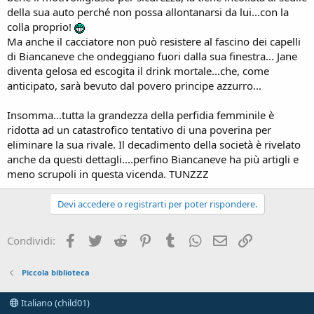
della sua auto perché non possa allontanarsi da lui...con la
colla proprio!
Ma anche il cacciatore non può resistere al fascino dei capelli
di Biancaneve che ondeggiano fuori dalla sua finestra... Jane
diventa gelosa ed escogita il drink mortale...che, come
anticipato, sarà bevuto dal povero principe azzurro...
Insomma...tutta la grandezza della perfidia femminile è
ridotta ad un catastrofico tentativo di una poverina per
eliminare la sua rivale. Il decadimento della società è rivelato
anche da questi dettagli....perfino Biancaneve ha più artigli e
meno scrupoli in questa vicenda. TUNZZZ
Devi accedere o registrarti per poter rispondere.
Facebook
Twitter
Reddit
Pinterest
Tumblr
WhatsApp
e-mail
Link
Condividi:
Piccola biblioteca
Italiano (child01)