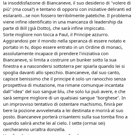
la insoddisfazione di Biancaneve, il suo desiderio di "volere di
più" (ma cosa?) e tentano di opporsi con iniziative deliranti ed
esilaranti...se non fossero terribilmente patetiche. Il problema
viene infine identificato in una mancanza di leadership da
parte di Bill (già Dotto), che sarà infine impiccato.
Sorte migliore non tocca a Paul, il Principe azzurro.
Aggirandosi per il mondo nella speranza di essere notato e
portato in tv, dopo essere entrato in un Ordine di monaci,
assolutamente incapace di prendere l'iniziativa con
Biancaneve, si limita a costruire un bunker sotto la sua
finestra e a nascondersi sottoterra per spiarla quando lei si
spoglia davanti allo specchio. Biancaneve, dal suo canto,
capisce benissimo che il principe è solo un ranocchio senza
prospettiva di mutazione, ma rimane comunque incantata
dall'"idea" del suo sangue blu, che solo lui può avere, e che
sarà sempre migliore di un qualsiasi sangue "borghese". In
un improvviso tentativo di ostentare machismo, finirà per
bere la pozione avvvelenata a lei destinata e morirà al suo
posto. Biancaneve porterà crisantemi sulla sua tomba fino a
quando salirà anche lei al cielo. I sette (ormai sei)
cercheranno un'altra donzella.