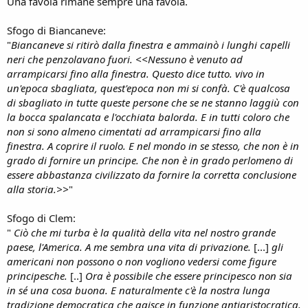
Una favola rimane sempre una favola.
Sfogo di Biancaneve:
"
Biancaneve si ritirò dalla finestra e ammainò i lunghi capelli
neri che penzolavano fuori. <<Nessuno è venuto ad
arrampicarsi fino alla finestra. Questo dice tutto. vivo in
un'epoca sbagliata, quest'epoca non mi si confà. C'è qualcosa
di sbagliato in tutte queste persone che se ne stanno laggiù con
la bocca spalancata e l'occhiata balorda. E in tutti coloro che
non si sono almeno cimentati ad arrampicarsi fino alla
finestra. A coprire il ruolo. E nel mondo in se stesso, che non è in
grado di fornire un principe. Che non è in grado perlomeno di
essere abbastanza civilizzato da fornire la corretta conclusione
alla storia.>>
"
Sfogo di Clem:
"
Ciò che mi turba è la qualità della vita nel nostro grande
paese, l'America. A me sembra una vita di privazione.
[...]
gli
americani non possono o non vogliono vedersi come figure
principesche.
[..]
Ora è possibile che essere principesco non sia
in sé una cosa buona. E naturalmente c'è la nostra lunga
tradizione democratica che agisce in funzione antiaristocratica.