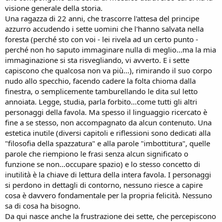
visione generale della storia.
Una ragazza di 22 anni, che trascorre l'attesa del principe
azzurro accudendo i sette uomini che l'hanno salvata nella
foresta (perché sto con voi - lei rivela ad un certo punto -
perché non ho saputo immaginare nulla di meglio...ma la mia
immaginazione si sta risvegliando, vi avverto. E i sette
capiscono che qualcosa non va più...), rimirando il suo corpo
nudo allo specchio, facendo cadere la folta chioma dalla
finestra, o semplicemente tamburellando le dita sul letto
annoiata. Legge, studia, parla forbito...come tutti gli altri
personaggi della favola. Ma spesso il linguaggio ricercato è
fine a se stesso, non accompagnato da alcun contenuto. Una
estetica inutile (diversi capitoli e riflessioni sono dedicati alla
"filosofia della spazzatura" e alla parole "imbottitura", quelle
parole che riempiono le frasi senza alcun significato o
funzione se non...occupare spazio) e lo stesso concetto di
inutilità è la chiave di lettura della intera favola. I personaggi
si perdono in dettagli di contorno, nessuno riesce a capire
cosa è davvero fondamentale per la propria felicità. Nessuno
sa di cosa ha bisogno.
Da qui nasce anche la frustrazione dei sette, che percepiscono