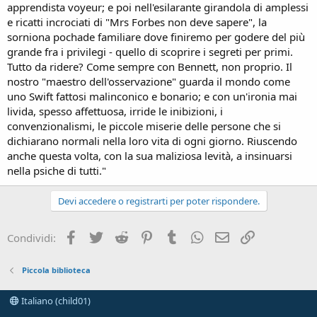
apprendista voyeur; e poi nell'esilarante girandola di amplessi
e ricatti incrociati di "Mrs Forbes non deve sapere", la
sorniona pochade familiare dove finiremo per godere del più
grande fra i privilegi - quello di scoprire i segreti per primi.
Tutto da ridere? Come sempre con Bennett, non proprio. Il
nostro "maestro dell'osservazione" guarda il mondo come
uno Swift fattosi malinconico e bonario; e con un'ironia mai
livida, spesso affettuosa, irride le inibizioni, i
convenzionalismi, le piccole miserie delle persone che si
dichiarano normali nella loro vita di ogni giorno. Riuscendo
anche questa volta, con la sua maliziosa levità, a insinuarsi
nella psiche di tutti."
Devi accedere o registrarti per poter rispondere.
Facebook
Twitter
Reddit
Pinterest
Tumblr
WhatsApp
e-mail
Link
Condividi:
Piccola biblioteca
Italiano (child01)