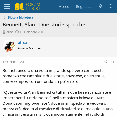
Accedi
Registrati
Piccola biblioteca
Bennett, Alan - Due storie sporche
C
D
alisa
12 Gennaio 2012
r
a
e
t
alisa
a
a
Amelia Member
t
d
o
i
r
i
12 Gennaio 2012
#1
e
n
D
i
Bennett ancora una volta in grande spolvero con questo
i
z
romanzo che racchiude due storie, spassose, divertenti e,
s
i
come sempre, con un fondo un po' amaro.
c
o
u
"Questa volta Alan Bennett ci tuffa in due farse scanzonate e
s
impertinenti. Entriamo così nell'atmosfera briosa di "Mrs
s
i
Donaldson ringiovanisce", dove una rispettabile vedova di
o
mezza età, dedita al mestiere di simulatrice di malattie in una
n
clinica universitaria, si trova inopinatamente nel ruolo di
e