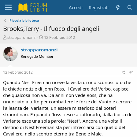
Accedi
Registrati
Piccola biblioteca
Brooks,Terry - Il fuoco degli angeli
C
D
strapparomanzi
12 Febbraio 2012
r
a
e
t
strapparomanzi
a
a
Renegade Member
t
d
o
i
r
i
12 Febbraio 2012
#1
e
n
D
i
Quando Nest Freeman riceve la visita di uno sconosciuto che
i
z
le chiede notizie di John Ross, il Cavaliere del Verbo, capisce
s
i
che qualcosa non va. Da anni non vede Ross, che ha
c
o
rinunciato a tutto per combattere le forze del Vuoto e cercare
u
l'alleanza del Variante, un essere misterioso dai poteri
s
straordinari. E quando Ross riesce a catturarlo, dalla bocca del
s
i
Variante esce una sola parola: "Nest". Ancora una volta il
o
destino di Nest Freeman sta per intrecciarsi con quello del
n
Cavaliere, nello scontro eterno tra Bene e Male.
e