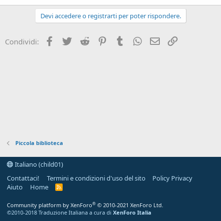
Devi accedere o registrarti per poter rispondere.
Facebook
Twitter
Reddit
Pinterest
Tumblr
WhatsApp
e-mail
Link
Condividi:
Piccola biblioteca
Italiano (child01)
Contattaci!
Termini e condizioni d'uso del sito
Policy Privacy
Aiuto
Home
R
S
S
®
Community platform by XenForo
© 2010-2021 XenForo Ltd.
©2010-2018 Traduzione Italiana a cura di
XenForo Italia