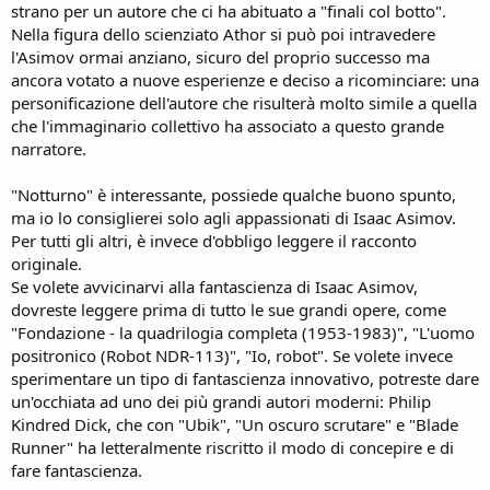
strano per un autore che ci ha abituato a "finali col botto".
Nella figura dello scienziato Athor si può poi intravedere
l'Asimov ormai anziano, sicuro del proprio successo ma
ancora votato a nuove esperienze e deciso a ricominciare: una
personificazione dell'autore che risulterà molto simile a quella
che l'immaginario collettivo ha associato a questo grande
narratore.
"Notturno" è interessante, possiede qualche buono spunto,
ma io lo consiglierei solo agli appassionati di Isaac Asimov.
Per tutti gli altri, è invece d'obbligo leggere il racconto
originale.
Se volete avvicinarvi alla fantascienza di Isaac Asimov,
dovreste leggere prima di tutto le sue grandi opere, come
"Fondazione - la quadrilogia completa (1953-1983)", "L'uomo
positronico (Robot NDR-113)", "Io, robot". Se volete invece
sperimentare un tipo di fantascienza innovativo, potreste dare
un'occhiata ad uno dei più grandi autori moderni: Philip
Kindred Dick, che con "Ubik", "Un oscuro scrutare" e "Blade
Runner" ha letteralmente riscritto il modo di concepire e di
fare fantascienza.