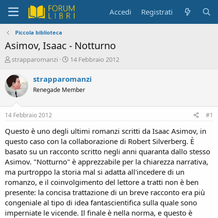
Accedi
Registrati
Piccola biblioteca
Asimov, Isaac - Notturno
C
D
strapparomanzi
14 Febbraio 2012
r
a
e
t
strapparomanzi
a
a
Renegade Member
t
d
o
i
r
i
14 Febbraio 2012
#1
e
n
D
i
Questo è uno degli ultimi romanzi scritti da Isaac Asimov, in
i
z
questo caso con la collaborazione di Robert Silverberg. È
s
i
basato su un racconto scritto negli anni quaranta dallo stesso
c
o
Asimov. "Notturno" è apprezzabile per la chiarezza narrativa,
u
ma purtroppo la storia mal si adatta all'incedere di un
s
romanzo, e il coinvolgimento del lettore a tratti non è ben
s
i
presente: la concisa trattazione di un breve racconto era più
o
congeniale al tipo di idea fantascientifica sulla quale sono
n
imperniate le vicende. Il finale è nella norma, e questo è
e