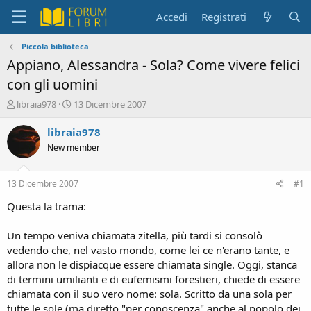
Accedi
Registrati
Piccola biblioteca
Appiano, Alessandra - Sola? Come vivere felici
con gli uomini
C
D
libraia978
13 Dicembre 2007
r
a
e
t
libraia978
a
a
New member
t
d
o
i
r
i
13 Dicembre 2007
#1
e
n
D
i
Questa la trama:
i
z
s
i
Un tempo veniva chiamata zitella, più tardi si consolò
c
o
vedendo che, nel vasto mondo, come lei ce n'erano tante, e
u
allora non le dispiacque essere chiamata single. Oggi, stanca
s
di termini umilianti e di eufemismi forestieri, chiede di essere
s
i
chiamata con il suo vero nome: sola. Scritto da una sola per
o
tutte le sole (ma diretto "per conoscenza" anche al popolo dei