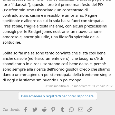
n
loro "fidanzati"), questo libro è il primo manifesto del PD
e
(Postfemminismo Dissociato): un concentrato di
contraddizioni, casini e irresistibile umorismo. Pagine
spettinate e allegre da cui la sola balza fuori con simpatia
irresistibile, fragile e tosta insieme, con alcuni preziosissimi
consigli per le Bridget Jones nostrane: un nuovo canone
amoroso e, ancor più utile, una filosofia spicciola della
solitudine.
Solita solfa! ma se sono tanto convinte che si sta così bene
anche da sole (ed è sicuramente vero), che bisogno c'è di
sbandierarlo in giro? E se stanno così bene da sole, perchè
sono sempre alla ricerca dell'uomo giusto? Credo che stiamo
dando un'mmagine un po' stereotipata della trentenne single
di oggi e la stiamo sminuendo un po' troppo!
Ultima modifica di un moderatore:
9 Gennaio 2012
Devi accedere o registrarti per poter rispondere.
Facebook
Twitter
Reddit
Pinterest
Tumblr
WhatsApp
e-mail
Link
Condividi: