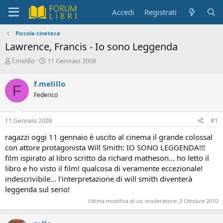
Accedi
Registrati
Piccola cineteca
Lawrence, Francis - Io sono Leggenda
C
D
f.melillo
11 Gennaio 2008
r
a
e
t
f.melillo
F
a
a
Federico
t
d
o
i
r
i
11 Gennaio 2008
#1
e
n
D
i
ragazzi oggi 11 gennaio è uscito al cinema il grande colossal
i
z
con attore protagonista Will Smith: IO SONO LEGGENDA!!!
s
i
film ispirato al libro scritto da richard matheson... ho letto il
c
o
libro e ho visto il film! qualcosa di veramente eccezionale!
u
s
indescrivibile... l'interpretazione di will smith diventerà
s
leggenda sul serio!
i
Ultima modifica di un moderatore:
2 Ottobre 2010
o
n
e