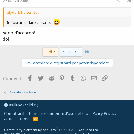
27 Marzo 2008
#20
elydark ha scritto:
Io l'oscar lo darei al cane...
sono d'accordo!!!
:lol:
Ultimo
1 di 2
Succ.
Devi accedere o registrarti per poter rispondere.
Facebook
Twitter
Reddit
Pinterest
Tumblr
WhatsApp
e-mail
Link
Condividi:
Piccola cineteca
Italiano (child01)
Contattaci!
Termini e condizioni d'uso del sito
Policy Privacy
Aiuto
Home
R
S
S
®
Community platform by XenForo
© 2010-2021 XenForo Ltd.