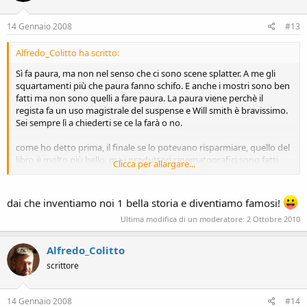
14 Gennaio 2008
#13
Alfredo_Colitto ha scritto:
Sì fa paura, ma non nel senso che ci sono scene splatter. A me gli
squartamenti più che paura fanno schifo. E anche i mostri sono ben
fatti ma non sono quelli a fare paura. La paura viene perchè il
regista fa un uso magistrale del suspense e Will smith è bravissimo.
Sei sempre lì a chiederti se ce la farà o no.
come ho detto prima, il finale se lo potevano risparmiare, quello del
libro è molto più bello. ma i produttori cinematografici sono fatti
Clicca per allargare...
così. :roll:
dai che inventiamo noi 1 bella storia e diventiamo famosi!
Ultima modifica di un moderatore:
2 Ottobre 2010
Alfredo_Colitto
scrittore
14 Gennaio 2008
#14