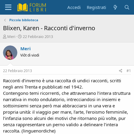
Accedi
Registrati
Piccola biblioteca
Blixen, Karen - Racconti d'inverno
C
D
Meri
22 Febbraio 2013
r
a
e
t
Meri
a
a
Viôt di viodi
t
d
o
i
r
i
22 Febbraio 2013
#1
e
n
D
i
Racconti d’inverno è una raccolta di undici racconti, scritti
i
z
negli anni Trenta e pubblicati nel 1942.
s
i
Contengono temi ricorrenti, che attraversano l’intera struttura
c
o
narrativa in moto ondulatorio, intrecciandosi in insiemi e
u
sottoinsiemi senza però mai abbracciarsi in una vera e
s
propria unità: il viaggio per mare, l’arte, l’eroismo femminile,
s
i
l’infanzia sono alcuni dei motivi che ritornano più volte, pur
o
senza rappresentare un perno valido a delineare l’intera
n
raccolta. (linguenordiche)
e