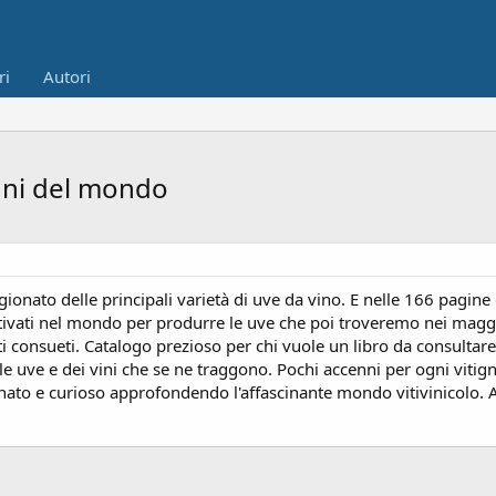
ri
Autori
tigni del mondo
ragionato delle principali varietà di uve da vino. E nelle 166 pagin
coltivati nel mondo per produrre le uve che poi troveremo nei magg
 consueti. Catalogo prezioso per chi vuole un libro da consultar
elle uve e dei vini che se ne traggono. Pochi accenni per ogni viti
ato e curioso approfondendo l'affascinante mondo vitivinicolo. A