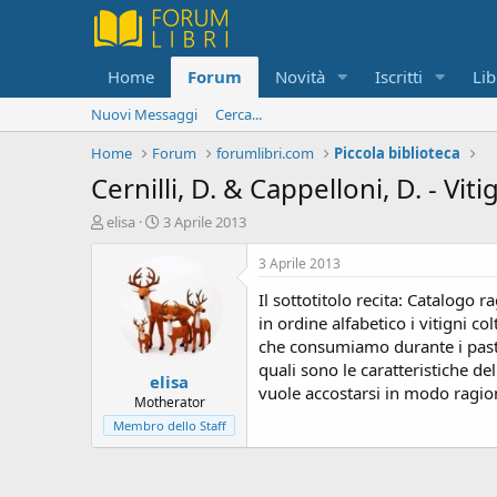
Home
Forum
Novità
Iscritti
Lib
Nuovi Messaggi
Cerca...
Home
Forum
forumlibri.com
Piccola biblioteca
Cernilli, D. & Cappelloni, D. - Vi
C
D
elisa
3 Aprile 2013
r
a
e
t
3 Aprile 2013
a
a
Il sottotitolo recita: Catalogo 
t
d
o
i
in ordine alfabetico i vitigni 
r
i
che consumiamo durante i pasti
e
n
quali sono le caratteristiche d
elisa
D
i
vuole accostarsi in modo ragion
i
z
Motherator
s
i
Membro dello Staff
c
o
u
s