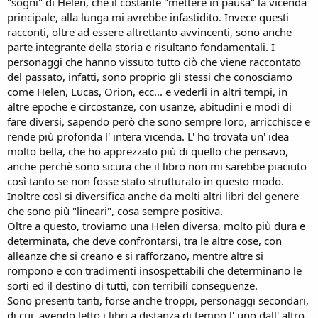
"sogni" di Helen, che il costante "mettere in pausa" la vicenda
principale, alla lunga mi avrebbe infastidito. Invece questi
racconti, oltre ad essere altrettanto avvincenti, sono anche
parte integrante della storia e risultano fondamentali. I
personaggi che hanno vissuto tutto ciò che viene raccontato
del passato, infatti, sono proprio gli stessi che conosciamo
come Helen, Lucas, Orion, ecc... e vederli in altri tempi, in
altre epoche e circostanze, con usanze, abitudini e modi di
fare diversi, sapendo però che sono sempre loro, arricchisce e
rende più profonda l' intera vicenda. L' ho trovata un' idea
molto bella, che ho apprezzato più di quello che pensavo,
anche perchè sono sicura che il libro non mi sarebbe piaciuto
così tanto se non fosse stato strutturato in questo modo.
Inoltre così si diversifica anche da molti altri libri del genere
che sono più "lineari", cosa sempre positiva.
Oltre a questo, troviamo una Helen diversa, molto più dura e
determinata, che deve confrontarsi, tra le altre cose, con
alleanze che si creano e si rafforzano, mentre altre si
rompono e con tradimenti insospettabili che determinano le
sorti ed il destino di tutti, con terribili conseguenze.
Sono presenti tanti, forse anche troppi, personaggi secondari,
di cui, avendo letto i libri a distanza di tempo l' uno dall' altro,