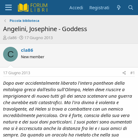
Accedi
Registrati
Piccola biblioteca
Angelini, Josephine - Goddess
C
D
cla86
17 Giugno 2013
r
a
e
t
cla86
C
a
a
New member
t
d
o
i
r
i
17 Giugno 2013
#1
e
n
D
i
Dopo aver accidentalmente liberato l'intero pantheon della
i
z
mitologia greca dall'esilio sull'Olimpo, Helen deve riuscire a
s
i
imprigionare di nuovo tutti gli dei senza scatenare una guerra
c
o
che avrebbe esiti catastrofici. Ma l'ira divina è violenta e
u
travolgente, ed Helen si trova a combattere con un nemico
s
incredibilmente pericoloso. Ora è forte, conscia della sua vera
s
i
natura e dei suoi doni particolari. I suoi poteri sono aumentati
o
ma si è accresciuta anche la distanza fra lei e i suoi amici di
n
sempre. Da quando un oracolo ha rivelato che nella sua
e