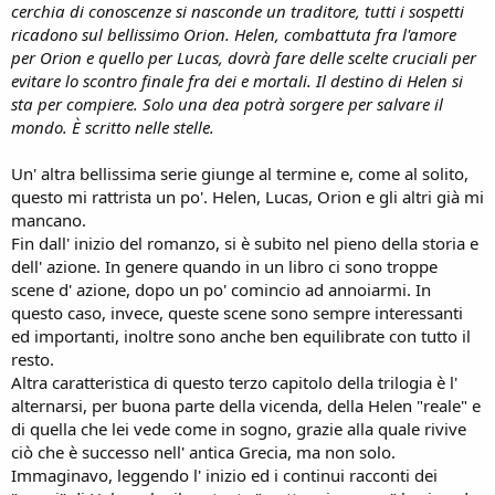
cerchia di conoscenze si nasconde un traditore, tutti i sospetti
ricadono sul bellissimo Orion. Helen, combattuta fra l'amore
per Orion e quello per Lucas, dovrà fare delle scelte cruciali per
evitare lo scontro finale fra dei e mortali. Il destino di Helen si
sta per compiere. Solo una dea potrà sorgere per salvare il
mondo. È scritto nelle stelle.
Un' altra bellissima serie giunge al termine e, come al solito,
questo mi rattrista un po'. Helen, Lucas, Orion e gli altri già mi
mancano.
Fin dall' inizio del romanzo, si è subito nel pieno della storia e
dell' azione. In genere quando in un libro ci sono troppe
scene d' azione, dopo un po' comincio ad annoiarmi. In
questo caso, invece, queste scene sono sempre interessanti
ed importanti, inoltre sono anche ben equilibrate con tutto il
resto.
Altra caratteristica di questo terzo capitolo della trilogia è l'
alternarsi, per buona parte della vicenda, della Helen "reale" e
di quella che lei vede come in sogno, grazie alla quale rivive
ciò che è successo nell' antica Grecia, ma non solo.
Immaginavo, leggendo l' inizio ed i continui racconti dei