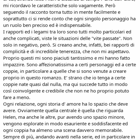
mi ricordavo le caratteristiche solo vagamente. Però
seguendo il racconto torna tutto in mente facilmente e
soprattutto ci si rende conto che ogni singolo personaggio ha
un ruolo ben preciso ed è indispensabile.
I rapporti ed i legami tra loro sono tutti molto particolari ed
anche complicati, viste le situazioni delle "vite passate". Non
solo in negativo, però. Si creano anche, infatti, bei rapporti di
complicità e di incredibile tenerezza, che non mi aspettavo.
Proprio questi mi sono piaciuti tantissimo e mi hanno fatto
impazzire. Sono affezionatissima a certi personaggi ed a certe
coppie, in particolare a quelle che si sono venute a creare
proprio in questo romanzo. E' strano che io tenga a certe
coppie nate quasi dal nulla, ma qui succede tutto in modo
così coinvolgente e credibile che non ne ho proprio potuto
fare a meno.
Ogni relazione, ogni storia d' amore ha lo spazio che deve
avere. Ovviamente quella centrale è quella che riguarda
Helen, ma anche le altre, pur avendo uno spazio minore,
vengono esplorate in modo esauriente e soddisfacente ed
ogni coppia ha almeno una scena davvero memorabile.
Sempre di più, andando avanti nella serie, ed in particolare in