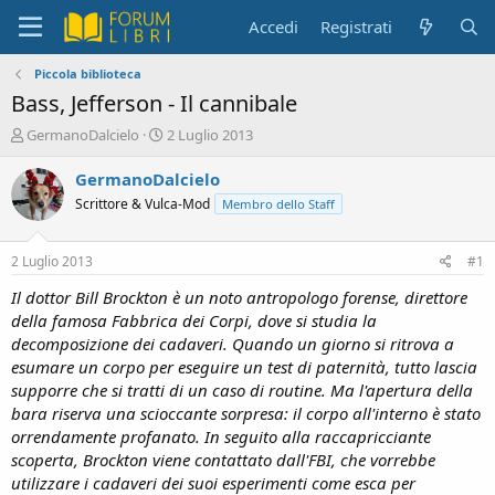
Accedi
Registrati
Piccola biblioteca
Bass, Jefferson - Il cannibale
C
D
GermanoDalcielo
2 Luglio 2013
r
a
e
t
GermanoDalcielo
a
a
Scrittore & Vulca-Mod
Membro dello Staff
t
d
o
i
r
i
2 Luglio 2013
#1
e
n
D
i
Il dottor Bill Brockton è un noto antropologo forense, direttore
i
z
della famosa Fabbrica dei Corpi, dove si studia la
s
i
decomposizione dei cadaveri. Quando un giorno si ritrova a
c
o
esumare un corpo per eseguire un test di paternità, tutto lascia
u
supporre che si tratti di un caso di routine. Ma l'apertura della
s
bara riserva una scioccante sorpresa: il corpo all'interno è stato
s
i
orrendamente profanato. In seguito alla raccapricciante
o
scoperta, Brockton viene contattato dall'FBI, che vorrebbe
n
utilizzare i cadaveri dei suoi esperimenti come esca per
e