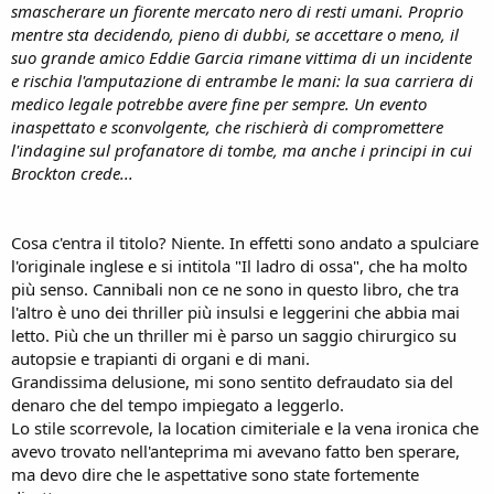
smascherare un fiorente mercato nero di resti umani. Proprio
mentre sta decidendo, pieno di dubbi, se accettare o meno, il
suo grande amico Eddie Garcia rimane vittima di un incidente
e rischia l'amputazione di entrambe le mani: la sua carriera di
medico legale potrebbe avere fine per sempre. Un evento
inaspettato e sconvolgente, che rischierà di compromettere
l'indagine sul profanatore di tombe, ma anche i principi in cui
Brockton crede...
Cosa c'entra il titolo? Niente. In effetti sono andato a spulciare
l'originale inglese e si intitola "Il ladro di ossa", che ha molto
più senso. Cannibali non ce ne sono in questo libro, che tra
l'altro è uno dei thriller più insulsi e leggerini che abbia mai
letto. Più che un thriller mi è parso un saggio chirurgico su
autopsie e trapianti di organi e di mani.
Grandissima delusione, mi sono sentito defraudato sia del
denaro che del tempo impiegato a leggerlo.
Lo stile scorrevole, la location cimiteriale e la vena ironica che
avevo trovato nell'anteprima mi avevano fatto ben sperare,
ma devo dire che le aspettative sono state fortemente