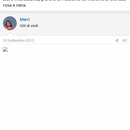
n
rosa e nera.
e
Meri
Viôt di viodi
10 Settembre 2013
#2