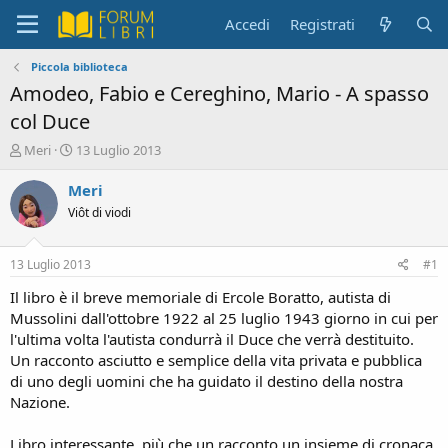
Accedi
Registrati
Piccola biblioteca
Amodeo, Fabio e Cereghino, Mario - A spasso
col Duce
C
D
Meri
13 Luglio 2013
r
a
e
t
Meri
a
a
Viôt di viodi
t
d
o
i
r
i
13 Luglio 2013
#1
e
n
D
i
Il libro è il breve memoriale di Ercole Boratto, autista di
i
z
Mussolini dall'ottobre 1922 al 25 luglio 1943 giorno in cui per
s
i
l'ultima volta l'autista condurrà il Duce che verrà destituito.
c
o
Un racconto asciutto e semplice della vita privata e pubblica
u
di uno degli uomini che ha guidato il destino della nostra
s
Nazione.
s
i
o
Libro interessante, più che un racconto un insieme di cronaca