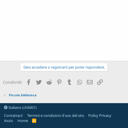
Devi accedere o registrarti per poter rispondere.
Facebook
Twitter
Reddit
Pinterest
Tumblr
WhatsApp
e-mail
Link
Condividi:
Piccola biblioteca
Italiano (child01)
Contattaci!
Termini e condizioni d'uso del sito
Policy Privacy
Aiuto
Home
R
S