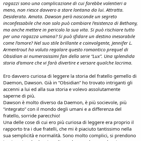
ragazzi sono una complicazione di cui farebbe volentieri a
meno, non riesce davvero a stare lontana da lui. Attratta.
Desiderata. Amata. Dawson però nasconde un segreto
inconfessabile che non solo può cambiare l’esistenza di Bethany,
ma anche mettere in pericolo la sua vita. Si può rischiare tutto
per una ragazza umana? Si può sfidare un destino inesorabile
come l’amore? Nel suo stile brillante e coinvolgente, Jennifer L.
Armentrout ha voluto regalare questo romantico prequel di
Obsidian ai numerosissimi fan della serie “Lux”. Una splendida
storia d’amore che vi farà divertire e versare qualche lacrima.
Ero davvero curiosa di leggere la storia del fratello gemello di
Daemon, Dawson. Già in “Obsidian” ho trovato intriganti gli
accenni a lui ed alla sua storia e volevo assolutamente
saperne di più.
Dawson è molto diverso da Daemon, è più socievole, più
“integrato” con il mondo degli umani e a differenza del
fratello, sorride parecchio!
Una delle cose di cui ero più curiosa di leggere era proprio il
rapporto tra i due fratelli, che mi è piaciuto tantissimo nella
sua semplicità e normalità. Sono molto complici, si prendono