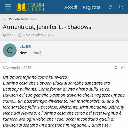
Accedi
Registrati
Piccola biblioteca
Armentrout, Jennifer L. - Shadows
C
D
cla86
3 Novembre 2013
r
a
e
t
cla86
C
a
a
New member
t
d
o
i
r
i
3 Novembre 2013
#1
e
n
D
i
Un amore infinito come l’universo.
i
z
L’ultima cosa che Dawson Black si sarebbe aspettato era
s
i
Bethany Williams. Come forma di vita aliena sulla Terra,
c
o
Dawson e il suo gemello Daemon trovano che le ragazze umane
u
siano... un passatempo divertente. Ma innamorarsi di una di
s
loro sarebbe folle. Pericoloso. Allettante. Irrinunciabile. Bethany
s
i
viene dal Nevada, e l’ultima cosa che cerca nel West Virginia è
o
l’amore. Ma ogni volta che i suoi occhi incontrano quelli di
n
Dawson si scatena un’attrazione innegabile. E anche se i
e