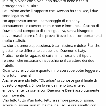
in giro, si vede che si vogliono davvero bene e che si
proteggono l'un l'altro.
Bellissimo anche il rapporto che Dawson ha con Dee, i due
sono legatissimi.
Ho apprezzato anche il personaggio di Bethany.
Sensatamente e coerentemente non è immune al fascino di
Dawson e si comporta di conseguenza, senza bisogno di
dover mascherare ciò che prova. Trovo i suoi comportamenti
molto realistici.
La storia d'amore appassiona, è carinissima e dolce. È anche
giustamente differente da quella di Daemon e Katy.
Praticamente le ragazze di cui si innamorano e il tipo di
relazioni che instaurano rispecchiano il carattere dei due
fratelli.
Quanto avrei voluto e quanto mi piacerebbe poter leggere di
loro tutti insieme!
Anche se avendo letto “Obsidian” si conosce già il finale di
questo prequel, ciò non lo rende meno toccante ed
emozionante. La scena con Daemon e Dee è assolutamente
commovente.
L'ho letto tutto d'un fiato, lettura sempre piacevolissima,
scorrevolissima, non mi ha mai deluso...e ora aspetto con