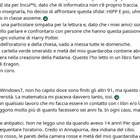
NI sta per Incul*ti, dato che di informatica non c'è proprio tracci
insegnarla, ho deciso di affrontare questa sfida! :HIPP E poi, uhm
 in classe assieme.
na particolare simpatia per la lettura e, dato che i miei amici son
llo parlare e confrontarsi con persone che hanno questa passion
ogni volume di Harry Potter.
dell'oratorio e della chiesa, vado a messa tutte le domeniche.
a cartella verde smeraldo e metà del mio guardaroba contiene abiti
ra nella creazione della Padania. Questo l'ho letto in un libro fant
di Eragon.
un coro.
ndows7, non ho capito dove sono finiti gli altri 91, ma questo è
ersità. La matematica mi piaceva davvero tanto, sisi.
 qualsiasi lavoro che mi faccia essere in contatto con i libri e/o 
leggono molto più di quanto facessero sei anni fa. In ogni caso, m
e antipatici. Non ne leggo uno da quando avevo 14 anni! Per quest
requentare l'oratorio. Credo in Annapurna, dea indiana del cibo.
to rosso, le pareti della camera rosse e metà del mio guardaroba 