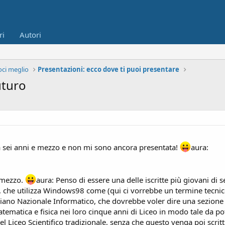
ri
Autori
ci meglio
Presentazioni: ecco dove ti puoi presentare
uturo
a sei anni e mezzo e non mi sono ancora presentata!
aura:
 mezzo.
aura: Penso di essere una delle iscritte più giovani di
, che utilizza Windows98 come (qui ci vorrebbe un termine tecnic
, Piano Nazionale Informatico, che dovrebbe voler dire una sezion
tematica e fisica nei loro cinque anni di Liceo in modo tale da p
a del Liceo Scientifico tradizionale, senza che questo venga poi s