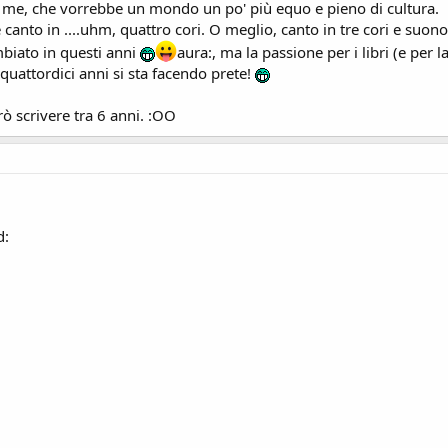
in me, che vorrebbe un mondo un po' più equo e pieno di cultura.
 canto in ....uhm, quattro cori. O meglio, canto in tre cori e suono
biato in questi anni
aura:, ma la passione per i libri (e per
quattordici anni si sta facendo prete!
rò scrivere tra 6 anni. :OO
d: