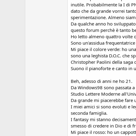
s
inutile. Probabilmente la I di P
i
dato che da grande vorrei tanto 
o
sperimentazione. Almeno siamo
n
e
Da qualche anno ho sviluppato u
questo forum perchè è tanto be
Ho letto almeno quattro volte 
Sono un'assidua frequentatrice 
Mi piace il colore verde: ho un
sono una leghista D.O.C. che spe
Christopher Paolini della saga 
Suono il pianoforte e canto in 
Beh, adesso di anni ne ho 21.
Da Windows98 sono passata a Wi
Studio Lettere Moderne all'Univ
Da grande mi piacerebbe fare un
I miei amici si sono evoluti e 
seconda famiglia.
I fantasy mi stanno decisament
smesso di credere in Dio e di f
Mi piace il rosso: ho un cappot