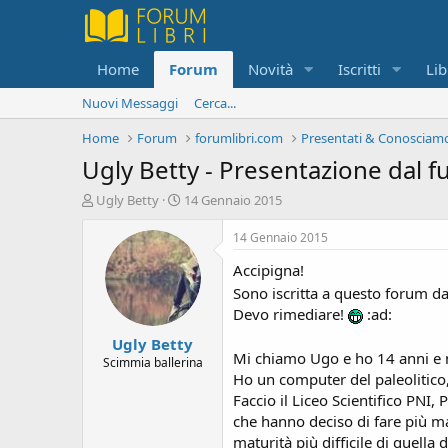
Home
Forum
Novità
Iscritti
Lib
Nuovi Messaggi
Cerca...
Home
Forum
forumlibri.com
Presentati & Conosciamo
Ugly Betty - Presentazione dal f
C
D
Ugly Betty
14 Gennaio 2015
r
a
e
t
14 Gennaio 2015
a
a
Accipigna!
t
d
o
i
Sono iscritta a questo forum d
r
i
Devo rimediare!
:ad:
e
n
Ugly Betty
D
i
Mi chiamo Ugo e ho 14 anni e
i
z
Scimmia ballerina
Ho un computer del paleolitico
s
i
c
o
Faccio il Liceo Scientifico PNI
u
che hanno deciso di fare più ma
s
maturità più difficile di quell