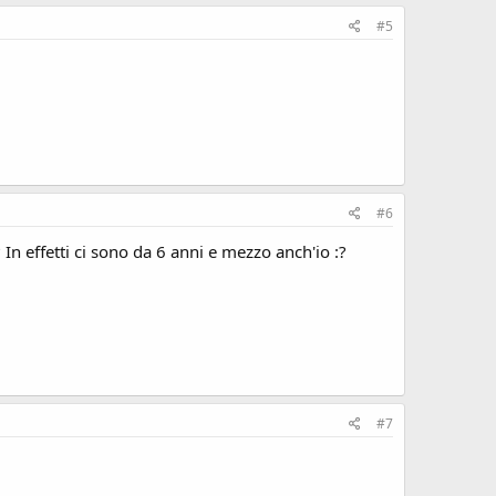
#5
#6
? In effetti ci sono da 6 anni e mezzo anch'io :?
#7