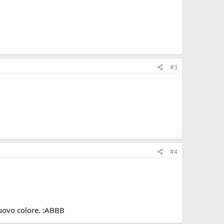
#3
#4
nuovo colore. :ABBB