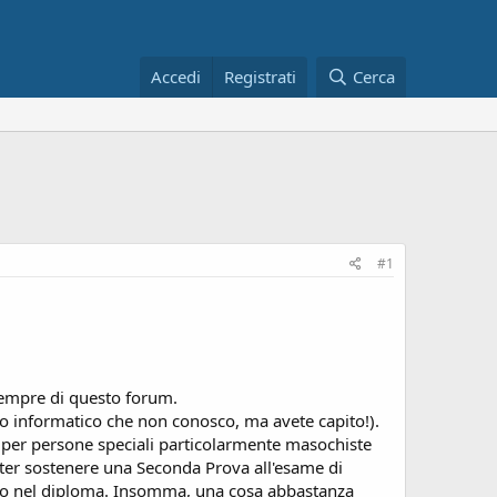
Accedi
Registrati
Cerca
#1
 sempre di questo forum.
o informatico che non conosco, ma avete capito!).
e per persone speciali particolarmente masochiste
oter sostenere una Seconda Prova all'esame di
critto nel diploma. Insomma, una cosa abbastanza