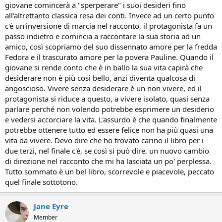
giovane comincerà a "sperperare" i suoi desideri fino
all'altrettanto classica resa dei conti. Invece ad un certo punto
c'è un'inversione di marcia nel racconto, il protagonista fa un
passo indietro e comincia a raccontare la sua storia ad un
amico, così scopriamo del suo dissennato amore per la fredda
Fedora e il trascurato amore per la povera Pauline. Quando il
giovane si rende conto che è in ballo la sua vita capirà che
desiderare non è più così bello, anzi diventa qualcosa di
angoscioso. Vivere senza desiderare è un non vivere, ed il
protagonista si riduce a questo, a vivere isolato, quasi senza
parlare perché non volendo potrebbe esprimere un desiderio
e vedersi accorciare la vita. L'assurdo è che quando finalmente
potrebbe ottenere tutto ed essere felice non ha più quasi una
vita da vivere. Devo dire che ho trovato carino il libro per i
due terzi, nel finale c'è, se così si può dire, un nuovo cambio
di direzione nel racconto che mi ha lasciata un po' perplessa.
Tutto sommato è un bel libro, scorrevole e piacevole, peccato
quel finale sottotono.
Jane Eyre
Member