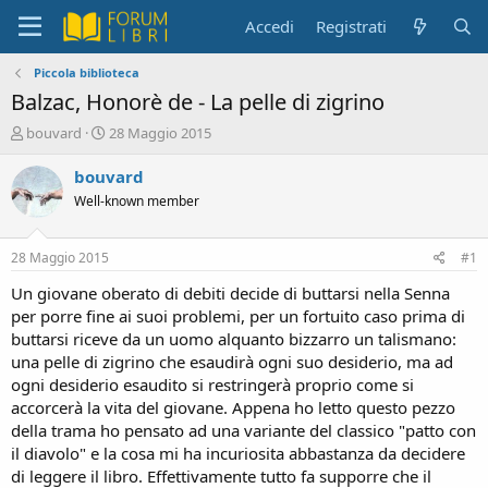
Accedi
Registrati
Piccola biblioteca
Balzac, Honorè de - La pelle di zigrino
C
D
bouvard
28 Maggio 2015
r
a
e
t
bouvard
a
a
Well-known member
t
d
o
i
r
i
28 Maggio 2015
#1
e
n
D
i
Un giovane oberato di debiti decide di buttarsi nella Senna
i
z
per porre fine ai suoi problemi, per un fortuito caso prima di
s
i
buttarsi riceve da un uomo alquanto bizzarro un talismano:
c
o
una pelle di zigrino che esaudirà ogni suo desiderio, ma ad
u
ogni desiderio esaudito si restringerà proprio come si
s
accorcerà la vita del giovane. Appena ho letto questo pezzo
s
i
della trama ho pensato ad una variante del classico "patto con
o
il diavolo" e la cosa mi ha incuriosita abbastanza da decidere
n
di leggere il libro. Effettivamente tutto fa supporre che il
e