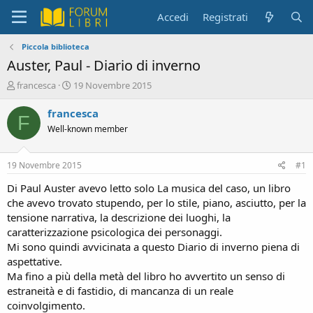
Accedi
Registrati
Piccola biblioteca
Auster, Paul - Diario di inverno
C
D
francesca
19 Novembre 2015
r
a
e
t
francesca
F
a
a
Well-known member
t
d
o
i
r
i
19 Novembre 2015
#1
e
n
D
i
Di Paul Auster avevo letto solo La musica del caso, un libro
i
z
che avevo trovato stupendo, per lo stile, piano, asciutto, per la
s
i
tensione narrativa, la descrizione dei luoghi, la
c
o
caratterizzazione psicologica dei personaggi.
u
Mi sono quindi avvicinata a questo Diario di inverno piena di
s
aspettative.
s
i
Ma fino a più della metà del libro ho avvertito un senso di
o
estraneità e di fastidio, di mancanza di un reale
n
coinvolgimento.
e