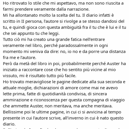
Ho ritrovato lo stile che mi aspettavo, ma non sono riuscita a
farmi prendere veramente dalla narrazione.
Mi ha allontanato molto la scelta del tu. Il diario infatti è
scritto in II persona, l’autore si rivolge a se stesso dandosi del
tu, e quindi gioca con questa ambiguità fra il tu che è lui e il tu
che sei appunto tu che leggi.
Tutto ciò mi ha creato una grande fatica nell’entrare
veramente nel libro, perché paradossalmente in ogni
momento mi veniva da dire: no, io no e da porre una distanza
fra me e l’autore.
Però da metà del libro in poi, probabilmente perché Auster ha
iniziato a raccontare cose che ho sentito più vicine al mio
vissuto, mi è risultato tutto più facile.
Ho trovato meravigliose le pagine dedicate alla sua seconda e
attuale moglie, dichiarazioni di amore come mai ne avevo
lette prima, fatte di quotidianità condivisa, di sincera
ammirazione e riconoscenza per questa compagna di viaggio
che ammette Auster, non meritava, ma anche meritava.
Bellissime poi le ultime pagine, in cui ci si avvicina al tempo
presente in cui l’autore scrive, all’inverno in cui è nato questo
diario.