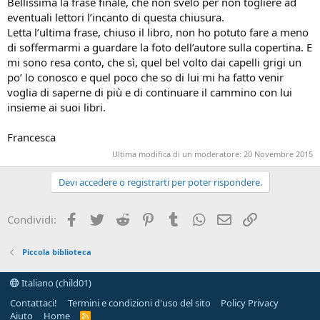
Bellissima la frase finale, che non svelo per non togliere ad
eventuali lettori l’incanto di questa chiusura.
Letta l’ultima frase, chiuso il libro, non ho potuto fare a meno
di soffermarmi a guardare la foto dell’autore sulla copertina. E
mi sono resa conto, che sì, quel bel volto dai capelli grigi un
po’ lo conosco e quel poco che so di lui mi ha fatto venir
voglia di saperne di più e di continuare il cammino con lui
insieme ai suoi libri.
Francesca
Ultima modifica di un moderatore:
20 Novembre 2015
Devi accedere o registrarti per poter rispondere.
Facebook
Twitter
Reddit
Pinterest
Tumblr
WhatsApp
e-mail
Link
Condividi:
Piccola biblioteca
Italiano (child01)
Contattaci!
Termini e condizioni d'uso del sito
Policy Privacy
Aiuto
Home
R