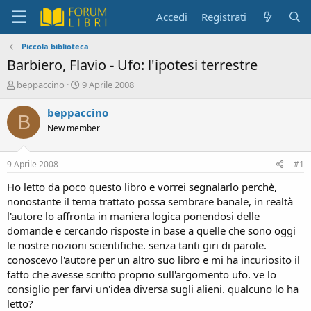
Accedi
Registrati
Piccola biblioteca
Barbiero, Flavio - Ufo: l'ipotesi terrestre
C
D
beppaccino
9 Aprile 2008
r
a
e
t
beppaccino
B
a
a
New member
t
d
o
i
r
i
9 Aprile 2008
#1
e
n
D
i
Ho letto da poco questo libro e vorrei segnalarlo perchè,
i
z
nonostante il tema trattato possa sembrare banale, in realtà
s
i
l'autore lo affronta in maniera logica ponendosi delle
c
o
domande e cercando risposte in base a quelle che sono oggi
u
le nostre nozioni scientifiche. senza tanti giri di parole.
s
conoscevo l'autore per un altro suo libro e mi ha incuriosito il
s
i
fatto che avesse scritto proprio sull'argomento ufo. ve lo
o
consiglio per farvi un'idea diversa sugli alieni. qualcuno lo ha
n
letto?
e