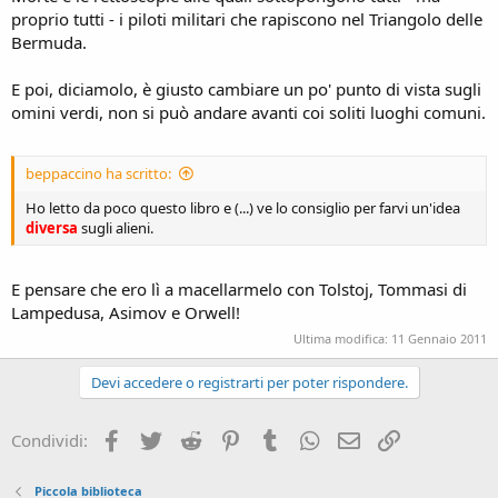
proprio tutti - i piloti militari che rapiscono nel Triangolo delle
Bermuda.
E poi, diciamolo, è giusto cambiare un po' punto di vista sugli
omini verdi, non si può andare avanti coi soliti luoghi comuni.
beppaccino ha scritto:
Ho letto da poco questo libro e (...) ve lo consiglio per farvi un'idea
diversa
sugli alieni.
E pensare che ero lì a macellarmelo con Tolstoj, Tommasi di
Lampedusa, Asimov e Orwell!
Ultima modifica:
11 Gennaio 2011
Devi accedere o registrarti per poter rispondere.
Facebook
Twitter
Reddit
Pinterest
Tumblr
WhatsApp
e-mail
Link
Condividi:
Piccola biblioteca