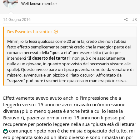
Well-known member
14 Giugno 2016
#3
Des Esseintes ha scritto:
Mmm, io lo lessi qualcosa come 20 anni fa; credo che non t'abbia
fatto effetto semplicemente perchè credo che la maggior parte dei
romanzi necessiti della "giusta età" per essere letto (tanto per
intenderci "
Il deserto dei tartari
" non può dire assolutamente
nulla a un giovane, in quanto sprovvisto del necessario vissuto alle
spalle). Questo invece pare un tipico juvenilia condito da venature di
mistero, avventura e un pizzico di "lato oscuro". Affrontato da
"ragazzo" può pure trasmettere qualcosa in maniera più incisiva.
Effettivamente avevo avuto anch'io l'impressione che a
leggerlo verso i 15 anni ne avrei ricavato un'impressione
diversa (più o meno questa è anche l'età a cui lo lesse la
Beauvoir), pazienza ormai i miei 15 anni non li posso più
recuperare per poterlo leggere nella sua "giusta età di lettura"
comunque ripeto non è che mi sia dispiaciuto del tutto, mi
ero preparata solo ad un libro diverso e sono rimasta un po'