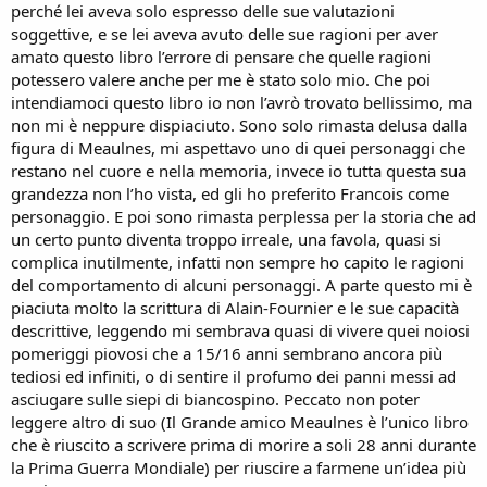
perché lei aveva solo espresso delle sue valutazioni
soggettive, e se lei aveva avuto delle sue ragioni per aver
amato questo libro l’errore di pensare che quelle ragioni
potessero valere anche per me è stato solo mio. Che poi
intendiamoci questo libro io non l’avrò trovato bellissimo, ma
non mi è neppure dispiaciuto. Sono solo rimasta delusa dalla
figura di Meaulnes, mi aspettavo uno di quei personaggi che
restano nel cuore e nella memoria, invece io tutta questa sua
grandezza non l’ho vista, ed gli ho preferito Francois come
personaggio. E poi sono rimasta perplessa per la storia che ad
un certo punto diventa troppo irreale, una favola, quasi si
complica inutilmente, infatti non sempre ho capito le ragioni
del comportamento di alcuni personaggi. A parte questo mi è
piaciuta molto la scrittura di Alain-Fournier e le sue capacità
descrittive, leggendo mi sembrava quasi di vivere quei noiosi
pomeriggi piovosi che a 15/16 anni sembrano ancora più
tediosi ed infiniti, o di sentire il profumo dei panni messi ad
asciugare sulle siepi di biancospino. Peccato non poter
leggere altro di suo (Il Grande amico Meaulnes è l’unico libro
che è riuscito a scrivere prima di morire a soli 28 anni durante
la Prima Guerra Mondiale) per riuscire a farmene un’idea più