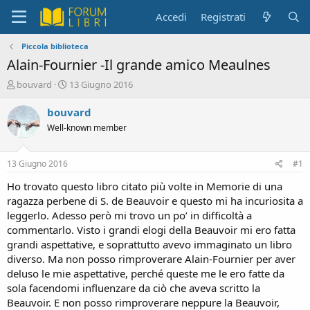
Accedi
Registrati
Piccola biblioteca
Alain-Fournier -Il grande amico Meaulnes
C
D
bouvard
13 Giugno 2016
r
a
e
t
bouvard
a
a
Well-known member
t
d
o
i
r
i
13 Giugno 2016
#1
e
n
D
i
Ho trovato questo libro citato più volte in Memorie di una
i
z
ragazza perbene di S. de Beauvoir e questo mi ha incuriosita a
s
i
leggerlo. Adesso però mi trovo un po’ in difficoltà a
c
o
commentarlo. Visto i grandi elogi della Beauvoir mi ero fatta
u
grandi aspettative, e soprattutto avevo immaginato un libro
s
diverso. Ma non posso rimproverare Alain-Fournier per aver
s
i
deluso le mie aspettative, perché queste me le ero fatte da
o
sola facendomi influenzare da ciò che aveva scritto la
n
Beauvoir. E non posso rimproverare neppure la Beauvoir,
e