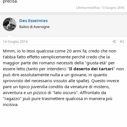
precisa.
Ultima modifica:
13 Giugno 2016
Des Esseintes
Balivo di Averoigne
14 Giugno 2016
#2
Mmm, io lo lessi qualcosa come 20 anni fa; credo che non
t'abbia fatto effetto semplicemente perchè credo che la
maggior parte dei romanzi necessiti della "giusta età" per
essere letto (tanto per intenderci "
Il deserto dei tartari
" non
può dire assolutamente nulla a un giovane, in quanto
sprovvisto del necessario vissuto alle spalle). Questo invece
pare un tipico juvenilia condito da venature di mistero,
avventura e un pizzico di "lato oscuro". Affrontato da
"ragazzo" può pure trasmettere qualcosa in maniera più
incisiva.