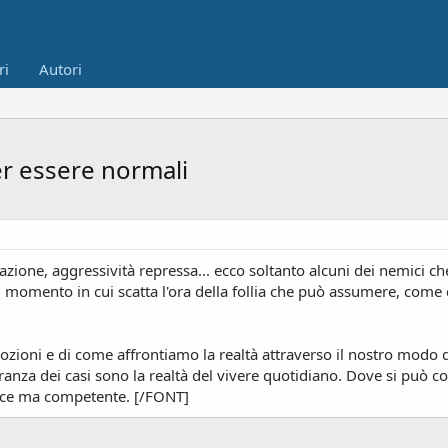
ri
Autori
per essere normali
zione, aggressività repressa... ecco soltanto alcuni dei nemici ch
al momento in cui scatta l'ora della follia che può assumere, com
ioni e di come affrontiamo la realtà attraverso il nostro modo di a
za dei casi sono la realtà del vivere quotidiano. Dove si può collo
ice ma competente. [/FONT]