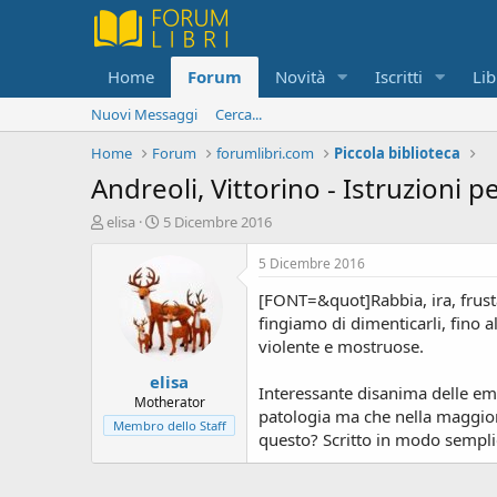
Home
Forum
Novità
Iscritti
Lib
Nuovi Messaggi
Cerca...
Home
Forum
forumlibri.com
Piccola biblioteca
Andreoli, Vittorino - Istruzioni 
C
D
elisa
5 Dicembre 2016
r
a
e
t
5 Dicembre 2016
a
a
[FONT=&quot]Rabbia, ira, frusta
t
d
o
i
fingiamo di dimenticarli, fino 
r
i
violente e mostruose.
e
n
elisa
D
i
Interessante disanima delle emoz
i
z
Motherator
patologia ma che nella maggioran
s
i
Membro dello Staff
questo? Scritto in modo sempl
c
o
u
s