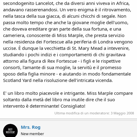
secondogenito Lancelot, che da diversi anni viveva in Africa,
andavano rasserenandosi. Un vero enigma è il ritrovamento,
nella tasca della sua giacca, di alcuni chicchi di segale. Non
passa molto tempo che anche la giovane moglie dell'uomo,
che doveva ereditare gran parte della sua fortuna, e una
cameriera, conoscente di Miss Marple, che presta servizio
nella residenza dei Fortescue alla periferia di Londra vengono
uccise. È dunque la vecchietta di St. Mary Mead a intevenire,
studiando i pochi indizi e i comportamenti di chi gravitava
attorno alla figura di Rex Fortescue - i figli e le rispettive
consorti, l'amante di sua moglie, la servitù e il promesso
sposo della figlia minore - e aiutando in modo fondamentale
Scotland Yard nella risoluzione dell'intricata vicenda.
E' un libro molto piacevole e intrigante. Miss Marple compare
soltanto dalla metà del libro ma inutile dire che il suo
intervento è determinante! Consigliato!
Ultima modifica di un moderatore:
3 Maggio 2008
Mrs. Rog
New member