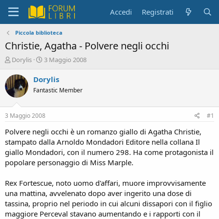
Accedi
Registrati
Piccola biblioteca
Christie, Agatha - Polvere negli occhi
C
D
Dorylis
3 Maggio 2008
r
a
e
t
Dorylis
a
a
Fantastic Member
t
d
o
i
r
i
3 Maggio 2008
#1
e
n
D
i
Polvere negli occhi è un romanzo giallo di Agatha Christie,
i
z
stampato dalla Arnoldo Mondadori Editore nella collana Il
s
i
giallo Mondadori, con il numero 298. Ha come protagonista il
c
o
popolare personaggio di Miss Marple.
u
s
Rex Fortescue, noto uomo d'affari, muore improvvisamente
s
i
una mattina, avvelenato dopo aver ingerito una dose di
o
tassina, proprio nel periodo in cui alcuni dissapori con il figlio
n
maggiore Perceval stavano aumentando e i rapporti con il
e