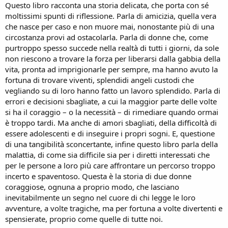
Questo libro racconta una storia delicata, che porta con sé
moltissimi spunti di riflessione. Parla di amicizia, quella vera
che nasce per caso e non muore mai, nonostante più di una
circostanza provi ad ostacolarla. Parla di donne che, come
purtroppo spesso succede nella realtà di tutti i giorni, da sole
non riescono a trovare la forza per liberarsi dalla gabbia della
vita, pronta ad imprigionarle per sempre, ma hanno avuto la
fortuna di trovare viventi, splendidi angeli custodi che
vegliando su di loro hanno fatto un lavoro splendido. Parla di
errori e decisioni sbagliate, a cui la maggior parte delle volte
si ha il coraggio – o la necessità – di rimediare quando ormai
è troppo tardi. Ma anche di amori sbagliati, della difficoltà di
essere adolescenti e di inseguire i propri sogni. E, questione
di una tangibilità sconcertante, infine questo libro parla della
malattia, di come sia difficile sia per i diretti interessati che
per le persone a loro più care affrontare un percorso troppo
incerto e spaventoso. Questa è la storia di due donne
coraggiose, ognuna a proprio modo, che lasciano
inevitabilmente un segno nel cuore di chi legge le loro
avventure, a volte tragiche, ma per fortuna a volte divertenti e
spensierate, proprio come quelle di tutte noi.