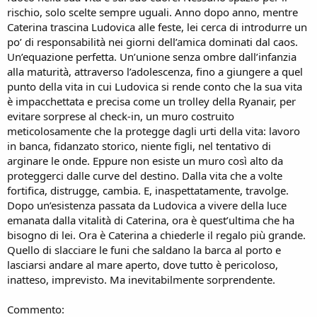
n
rischio, solo scelte sempre uguali. Anno dopo anno, mentre
e
Caterina trascina Ludovica alle feste, lei cerca di introdurre un
po’ di responsabilità nei giorni dell’amica dominati dal caos.
Un’equazione perfetta. Un’unione senza ombre dall’infanzia
alla maturità, attraverso l’adolescenza, fino a giungere a quel
punto della vita in cui Ludovica si rende conto che la sua vita
è impacchettata e precisa come un trolley della Ryanair, per
evitare sorprese al check-in, un muro costruito
meticolosamente che la protegge dagli urti della vita: lavoro
in banca, fidanzato storico, niente figli, nel tentativo di
arginare le onde. Eppure non esiste un muro così alto da
proteggerci dalle curve del destino. Dalla vita che a volte
fortifica, distrugge, cambia. E, inaspettatamente, travolge.
Dopo un’esistenza passata da Ludovica a vivere della luce
emanata dalla vitalità di Caterina, ora è quest’ultima che ha
bisogno di lei. Ora è Caterina a chiederle il regalo più grande.
Quello di slacciare le funi che saldano la barca al porto e
lasciarsi andare al mare aperto, dove tutto è pericoloso,
inatteso, imprevisto. Ma inevitabilmente sorprendente.
Commento: