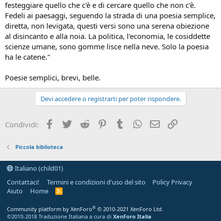
festeggiare quello che c'è e di cercare quello che non c'è.
Fedeli ai paesaggi, seguendo la strada di una poesia semplice,
diretta, non levigata, questi versi sono una serena obiezione
al disincanto e alla noia. La politica, l'economia, le cosiddette
scienze umane, sono gomme lisce nella neve. Solo la poesia
ha le catene."
Poesie semplici, brevi, belle.
Devi accedere o registrarti per poter rispondere.
Facebook
Twitter
Reddit
Pinterest
Tumblr
WhatsApp
e-mail
Link
Condividi:
Piccola biblioteca
Italiano (child01)
Contattaci!
Termini e condizioni d'uso del sito
Policy Privacy
Aiuto
Home
R
S
S
®
Community platform by XenForo
© 2010-2021 XenForo Ltd.
©2010-2018 Traduzione Italiana a cura di
XenForo Italia