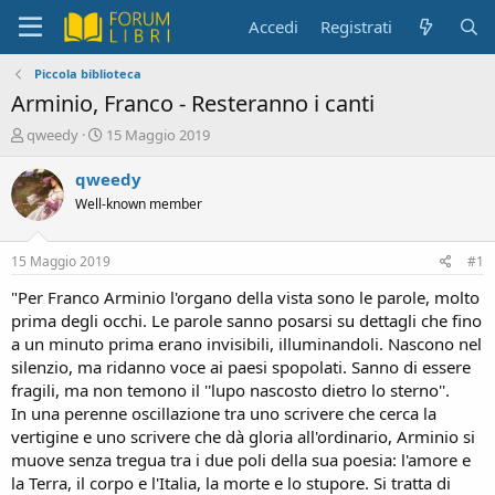
Accedi
Registrati
Piccola biblioteca
Arminio, Franco - Resteranno i canti
C
D
qweedy
15 Maggio 2019
r
a
e
t
qweedy
a
a
Well-known member
t
d
o
i
r
i
15 Maggio 2019
#1
e
n
D
i
"Per Franco Arminio l'organo della vista sono le parole, molto
i
z
prima degli occhi. Le parole sanno posarsi su dettagli che fino
s
i
a un minuto prima erano invisibili, illuminandoli. Nascono nel
c
o
silenzio, ma ridanno voce ai paesi spopolati. Sanno di essere
u
fragili, ma non temono il ''lupo nascosto dietro lo sterno''.
s
In una perenne oscillazione tra uno scrivere che cerca la
s
i
vertigine e uno scrivere che dà gloria all'ordinario, Arminio si
o
muove senza tregua tra i due poli della sua poesia: l'amore e
n
la Terra, il corpo e l'Italia, la morte e lo stupore. Si tratta di
e