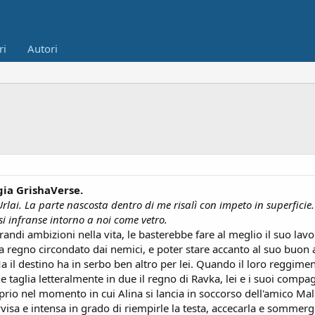
ri
Autori
gia GrishaVerse.
Urlai. La parte nascosta dentro di me risalì con impeto in superfici
si infranse intorno a noi come vetro.
andi ambizioni nella vita, le basterebbe fare al meglio il suo lavo
regno circondato dai nemici, e poter stare accanto al suo buon amic
l destino ha in serbo ben altro per lei. Quando il loro reggimento
e taglia letteralmente in due il regno di Ravka, lei e i suoi compa
prio nel momento in cui Alina si lancia in soccorso dell'amico Mal 
sa e intensa in grado di riempirle la testa, accecarla e sommerg