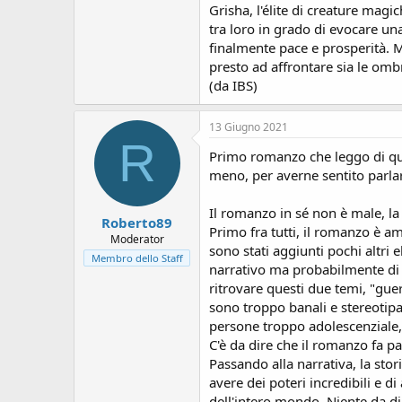
s
Grisha, l'élite di creature magi
i
tra loro in grado di evocare una
o
finalmente pace e prosperità. M
n
presto ad affrontare sia le ombr
e
(da IBS)
13 Giugno 2021
R
Primo romanzo che leggo di quest
meno, per averne sentito parlar
Il romanzo in sé non è male, la
Roberto89
Primo fra tutti, il romanzo è a
Moderator
sono stati aggiunti pochi altri
Membro dello Staff
narrativo ma probabilmente di s
ritrovare questi due temi, "gu
sono troppo banali e stereotipa
persone troppo adolescenziale, n
C'è da dire che il romanzo fa pa
Passando alla narrativa, la sto
avere dei poteri incredibili e 
dell'intero mondo. Niente da dir