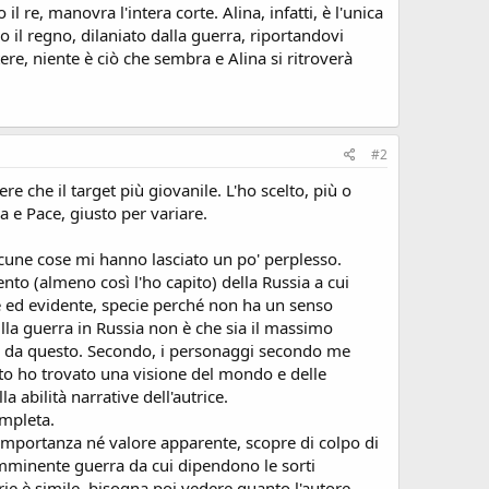
 re, manovra l'intera corte. Alina, infatti, è l'unica
o il regno, dilaniato dalla guerra, riportandovi
, niente è ciò che sembra e Alina si ritroverà
#2
e che il target più giovanile. L'ho scelto, più o
 e Pace, giusto per variare.
lcune cose mi hanno lasciato un po' perplesso.
nto (almeno così l'ho capito) della Russia a cui
te ed evidente, specie perché non ha un senso
lla guerra in Russia non è che sia il massimo
to da questo. Secondo, i personaggi secondo me
sto ho trovato una visione del mondo e delle
 abilità narrative dell'autrice.
ompleta.
 importanza né valore apparente, scopre di colpo di
 imminente guerra da cui dipendono le sorti
rie è simile, bisogna poi vedere quanto l'autore