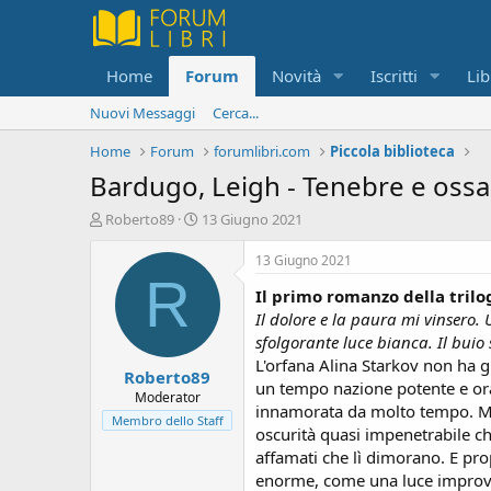
Home
Forum
Novità
Iscritti
Lib
Nuovi Messaggi
Cerca...
Home
Forum
forumlibri.com
Piccola biblioteca
Bardugo, Leigh - Tenebre e ossa
C
D
Roberto89
13 Giugno 2021
r
a
e
t
13 Giugno 2021
a
a
R
Il primo romanzo della trilo
t
d
o
i
Il dolore e la paura mi vinsero. 
r
i
sfolgorante luce bianca. Il buio 
e
n
L'orfana Alina Starkov non ha gr
Roberto89
D
i
un tempo nazione potente e ora 
i
z
Moderator
innamorata da molto tempo. Ma i
s
i
Membro dello Staff
oscurità quasi impenetrabile ch
c
o
u
affamati che lì dimorano. E pro
s
enorme, come una luce improvvi