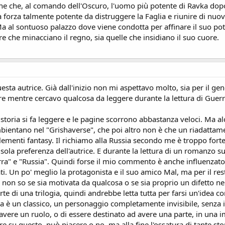
che che, al comando dell'Oscuro, l'uomo più potente di Ravka dopo il
 forza talmente potente da distruggere la Faglia e riunire di nuov
a al sontuoso palazzo dove viene condotta per affinare il suo potere
e che minacciano il regno, sia quelle che insidiano il suo cuore.
a autrice. Già dall'inizio non mi aspettavo molto, sia per il gener
e mentre cercavo qualcosa da leggere durante la lettura di Guerra
 storia si fa leggere e le pagine scorrono abbastanza veloci. Ma a
mbientano nel "Grishaverse", che poi altro non è che un riadattame
 elementi fantasy. Il richiamo alla Russia secondo me è troppo for
ola preferenza dell'autrice. E durante la lettura di un romanzo su
erra" e "Russia". Quindi forse il mio commento è anche influenza
ti. Un po' meglio la protagonista e il suo amico Mal, ma per il re
on so se sia motivata da qualcosa o se sia proprio un difetto nella
rte di una trilogia, quindi andrebbe letta tutta per farsi un'idea c
ria è un classico, un personaggio completamente invisibile, senza
di avere un ruolo, o di essere destinato ad avere una parte, in una
e su questo, può piacere o no, ma alla fine l'ossatura di tante sto