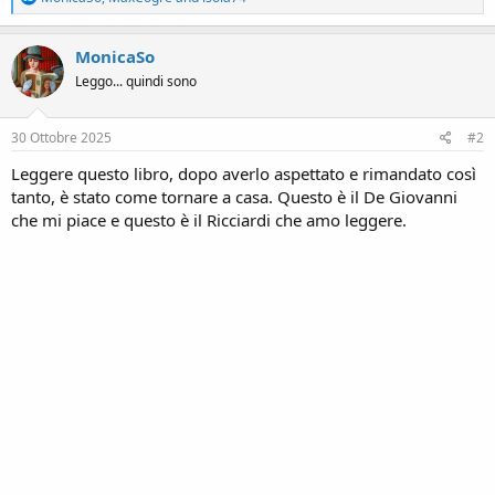
e
a
c
MonicaSo
t
Leggo... quindi sono
i
o
n
s
30 Ottobre 2025
#2
:
Leggere questo libro, dopo averlo aspettato e rimandato così
tanto, è stato come tornare a casa. Questo è il De Giovanni
che mi piace e questo è il Ricciardi che amo leggere.