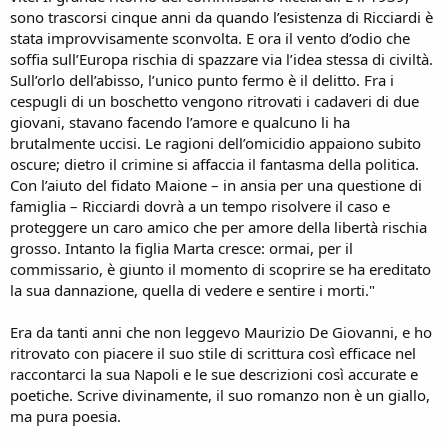
n
sono trascorsi cinque anni da quando l’esistenza di Ricciardi è
e
stata improvvisamente sconvolta. E ora il vento d’odio che
soffia sull’Europa rischia di spazzare via l’idea stessa di civiltà.
Sull’orlo dell’abisso, l’unico punto fermo è il delitto. Fra i
cespugli di un boschetto vengono ritrovati i cadaveri di due
giovani, stavano facendo l’amore e qualcuno li ha
brutalmente uccisi. Le ragioni dell’omicidio appaiono subito
oscure; dietro il crimine si affaccia il fantasma della politica.
Con l’aiuto del fidato Maione – in ansia per una questione di
famiglia – Ricciardi dovrà a un tempo risolvere il caso e
proteggere un caro amico che per amore della libertà rischia
grosso. Intanto la figlia Marta cresce: ormai, per il
commissario, è giunto il momento di scoprire se ha ereditato
la sua dannazione, quella di vedere e sentire i morti."
Era da tanti anni che non leggevo Maurizio De Giovanni, e ho
ritrovato con piacere il suo stile di scrittura così efficace nel
raccontarci la sua Napoli e le sue descrizioni così accurate e
poetiche. Scrive divinamente, il suo romanzo non è un giallo,
ma pura poesia.