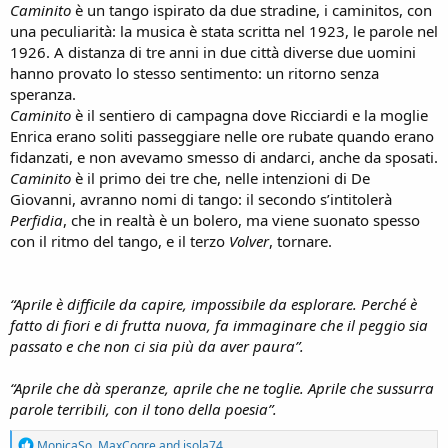
Caminito
è un tango ispirato da due stradine, i caminitos, con
una peculiarità: la musica è stata scritta nel 1923, le parole nel
1926. A distanza di tre anni in due città diverse due uomini
hanno provato lo stesso sentimento: un ritorno senza
speranza.
Caminito
è il sentiero di campagna dove Ricciardi e la moglie
Enrica erano soliti passeggiare nelle ore rubate quando erano
fidanzati, e non avevamo smesso di andarci, anche da sposati.
Caminito
è il primo dei tre che, nelle intenzioni di De
Giovanni, avranno nomi di tango: il secondo s’intitolerà
Perfidia
, che in realtà è un bolero, ma viene suonato spesso
con il ritmo del tango, e il terzo
Volver
, tornare.
“Aprile è difficile da capire, impossibile da esplorare. Perché è
fatto di fiori e di frutta nuova, fa immaginare che il peggio sia
passato e che non ci sia più da aver paura”.
“Aprile che dà speranze, aprile che ne toglie. Aprile che sussurra
parole terribili, con il tono della poesia”.
R
MonicaSo
,
MaxCogre
and
isola74