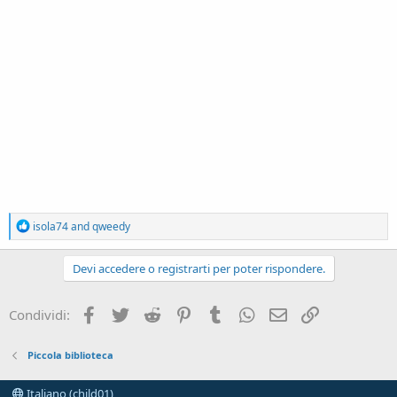
R
isola74
and
qweedy
e
a
c
Devi accedere o registrarti per poter rispondere.
t
i
o
Facebook
Twitter
Reddit
Pinterest
Tumblr
WhatsApp
e-mail
Link
Condividi:
n
s
:
Piccola biblioteca
Italiano (child01)