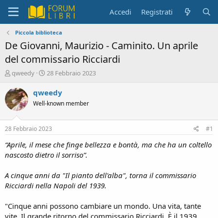
Accedi
Registrati
Piccola biblioteca
De Giovanni, Maurizio - Caminito. Un aprile
del commissario Ricciardi
C
D
qweedy
28 Febbraio 2023
r
a
e
t
qweedy
a
a
Well-known member
t
d
o
i
r
i
28 Febbraio 2023
#1
e
n
D
i
“Aprile, il mese che finge bellezza e bontà, ma che ha un coltello
i
z
nascosto dietro il sorriso”.
s
i
c
o
A cinque anni da "Il pianto dell'alba", torna il commissario
u
Ricciardi nella Napoli del 1939.
s
s
i
"Cinque anni possono cambiare un mondo. Una vita, tante
o
vite. Il grande ritorno del commissario Ricciardi. È il 1939,