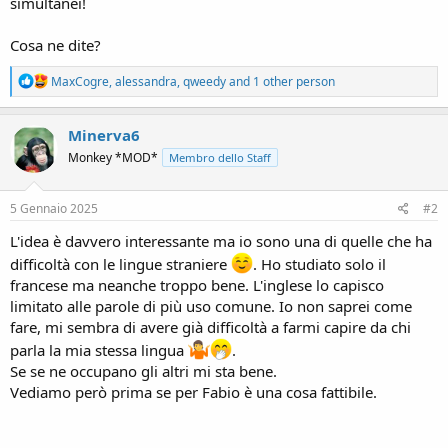
simultanei!
Cosa ne dite?
R
MaxCogre
,
alessandra
,
qweedy
and 1 other person
e
a
c
Minerva6
t
Monkey *MOD*
Membro dello Staff
i
o
n
s
5 Gennaio 2025
#2
:
L'idea è davvero interessante ma io sono una di quelle che ha
difficoltà con le lingue straniere
. Ho studiato solo il
francese ma neanche troppo bene. L'inglese lo capisco
limitato alle parole di più uso comune. Io non saprei come
fare, mi sembra di avere già difficoltà a farmi capire da chi
parla la mia stessa lingua
.
Se se ne occupano gli altri mi sta bene.
Vediamo però prima se per Fabio è una cosa fattibile.