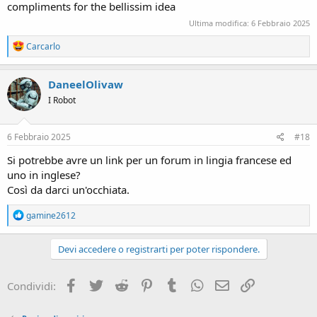
compliments for the bellissim idea
Ultima modifica:
6 Febbraio 2025
R
Carcarlo
e
a
c
DaneelOlivaw
t
I Robot
i
o
n
s
6 Febbraio 2025
#18
:
Si potrebbe avre un link per un forum in lingia francese ed
uno in inglese?
Così da darci un'occhiata.
R
gamine2612
e
a
c
Devi accedere o registrarti per poter rispondere.
t
i
o
Facebook
Twitter
Reddit
Pinterest
Tumblr
WhatsApp
e-mail
Link
Condividi:
n
s
: