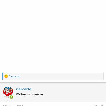
R
Carcarlo
e
a
c
Carcarlo
t
Well-known member
i
o
n