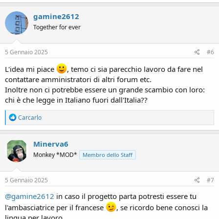
a
c
gamine2612
t
Together for ever
i
o
n
s
5 Gennaio 2025
#6
:
L'idea mi piace
, temo ci sia parecchio lavoro da fare nel
contattare amministratori di altri forum etc.
Inoltre non ci potrebbe essere un grande scambio con loro:
chi è che legge in Italiano fuori dall'Italia??
R
Carcarlo
e
a
c
Minerva6
t
Monkey *MOD*
Membro dello Staff
i
o
n
s
5 Gennaio 2025
#7
:
@gamine2612
in caso il progetto parta potresti essere tu
l'ambasciatrice per il francese
, se ricordo bene conosci la
lingua per lavoro.