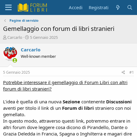
Accedi
Registrati
Pagine di servizio
Gemellaggio con forum di libri stranieri
C
D
Carcarlo
5 Gennaio 2025
r
a
e
t
Carcarlo
a
a
Well-known member
t
d
o
i
r
i
5 Gennaio 2025
#1
e
n
D
i
Potrebbe interessare il gemellaggio di Forum Libri con altri
i
z
forum di libri stranieri?
s
i
c
o
L'idea è quella di una nuova
Sezione
contenente
Discussioni
u
aventi per titolo il link di un
Forum di libri
straniero con noi
s
gemellato.
s
i
In questo modo, attraverso questi link, potremmo entrare in
o
altri forum dove leggere cosa dicono di Pirandello, Dante o
n
Grazia Deledda in Francia, Spagna o Inghilterra e magari dire
e