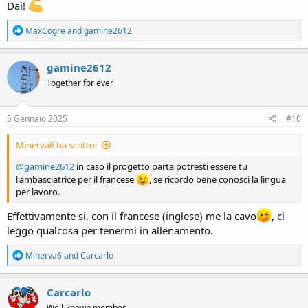
Dai!
R
MaxCogre
and
gamine2612
e
a
c
gamine2612
t
Together for ever
i
o
n
s
5 Gennaio 2025
#10
:
Minerva6 ha scritto:
@gamine2612
in caso il progetto parta potresti essere tu
l'ambasciatrice per il francese
, se ricordo bene conosci la lingua
per lavoro.
Effettivamente si, con il francese (inglese) me la cavo
, ci
leggo qualcosa per tenermi in allenamento.
R
Minerva6
and
Carcarlo
e
a
c
Carcarlo
t
Well-known member