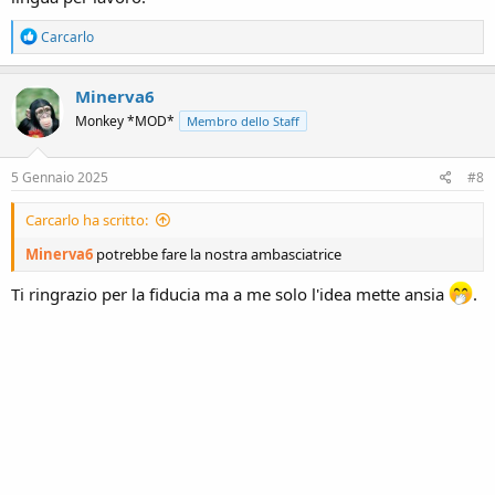
R
Carcarlo
e
a
c
Minerva6
t
Monkey *MOD*
Membro dello Staff
i
o
n
s
5 Gennaio 2025
#8
:
Carcarlo ha scritto:
Minerva6
potrebbe fare la nostra ambasciatrice
Ti ringrazio per la fiducia ma a me solo l'idea mette ansia
.