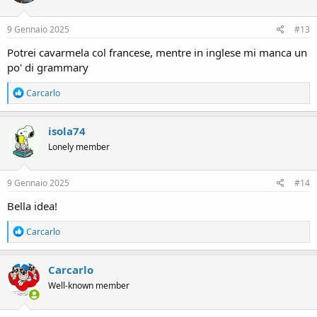
o
n
s
9 Gennaio 2025
#13
:
Potrei cavarmela col francese, mentre in inglese mi manca un
po' di grammary
R
Carcarlo
e
a
c
isola74
t
Lonely member
i
o
n
s
9 Gennaio 2025
#14
:
Bella idea!
R
Carcarlo
e
a
c
Carcarlo
t
Well-known member
i
o
n