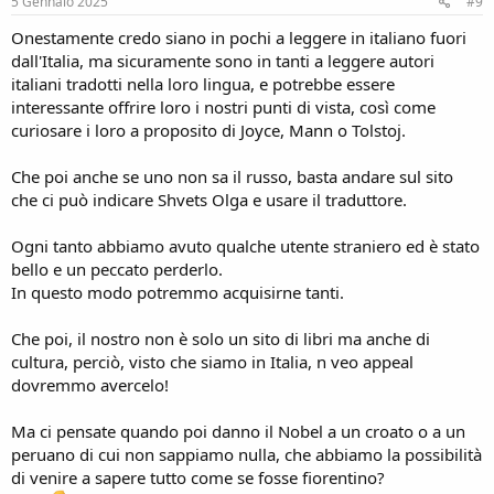
s
5 Gennaio 2025
#9
:
Onestamente credo siano in pochi a leggere in italiano fuori
dall'Italia, ma sicuramente sono in tanti a leggere autori
italiani tradotti nella loro lingua, e potrebbe essere
interessante offrire loro i nostri punti di vista, così come
curiosare i loro a proposito di Joyce, Mann o Tolstoj.
Che poi anche se uno non sa il russo, basta andare sul sito
che ci può indicare Shvets Olga e usare il traduttore.
Ogni tanto abbiamo avuto qualche utente straniero ed è stato
bello e un peccato perderlo.
In questo modo potremmo acquisirne tanti.
Che poi, il nostro non è solo un sito di libri ma anche di
cultura, perciò, visto che siamo in Italia, n veo appeal
dovremmo avercelo!
Ma ci pensate quando poi danno il Nobel a un croato o a un
peruano di cui non sappiamo nulla, che abbiamo la possibilità
di venire a sapere tutto come se fosse fiorentino?