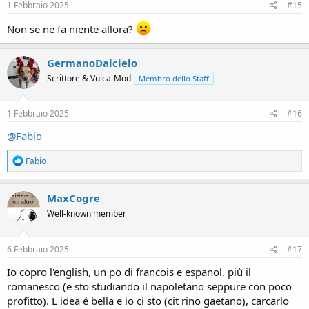
s
1 Febbraio 2025
#15
:
Non se ne fa niente allora?
GermanoDalcielo
Scrittore & Vulca-Mod
Membro dello Staff
1 Febbraio 2025
#16
@Fabio
R
Fabio
e
a
c
MaxCogre
t
Well-known member
i
o
n
s
6 Febbraio 2025
#17
:
Io copro l'english, un po di francois e espanol, più il
romanesco (e sto studiando il napoletano seppure con poco
profitto). L idea é bella e io ci sto (cit rino gaetano), carcarlo