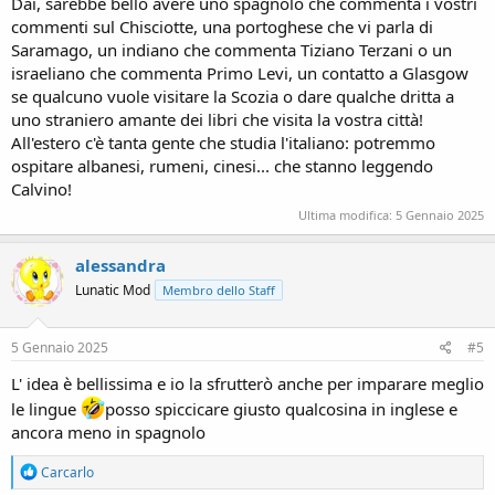
Dai, sarebbe bello avere uno spagnolo che commenta i vostri
commenti sul Chisciotte, una portoghese che vi parla di
Saramago, un indiano che commenta Tiziano Terzani o un
israeliano che commenta Primo Levi, un contatto a Glasgow
se qualcuno vuole visitare la Scozia o dare qualche dritta a
uno straniero amante dei libri che visita la vostra città!
All'estero c'è tanta gente che studia l'italiano: potremmo
ospitare albanesi, rumeni, cinesi... che stanno leggendo
Calvino!
Ultima modifica:
5 Gennaio 2025
alessandra
Lunatic Mod
Membro dello Staff
5 Gennaio 2025
#5
L' idea è bellissima e io la sfrutterò anche per imparare meglio
le lingue
posso spiccicare giusto qualcosina in inglese e
ancora meno in spagnolo
R
Carcarlo
e