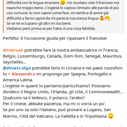
difficoltà con le lingue straniere
. Ho studiato solo il francese ma
neanche troppo bene. L'inglese lo capisco limitato alle parole di più
uso comune. Io non saprei come fare, mi sembra di avere già
difficoltà a farmi capire da chi parla la mia stessa lingua
.
Se se ne occupano gli altri mi sta bene.
Vediamo però prima se per Fabio è una cosa fattibile.
Perfetto: è l'occasione giusta per ripassare il francese!
Minerva6
potrebbe fare la nostra ambasciatrice in Francia,
Belgio, Lussemburgo, Canada, Dom-Tom, Senegal, Mauritius,
Seychelles...
@shvets olga
potrebbe farlo in Ucraina e nei paesi russofoni
Io
+ Alessandra
mi propongo per Spagna, Portogallo e
America Latina.
L'inglese in quanti lo parliamo/parlicchiamo? Possiamo
dividerci il Regno Unito, l'Irlanda, gli USA, il Commonwealth...
Qualcuno sa il tedesco, il polacco, l'arabo?
Per il cinese, abbiate pazienza, ma mi ci vorrà un po'.
Se poi uno sa solo l'italiano, può provare a Lugano, San
Marino, Città del Vaticano, La Valletta e in Tripolitania