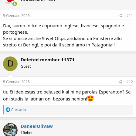
i
o
n
s
5 Gennaio 2025
#11
:
Dai, siamo in tre e copriamo inglese, francese, spagnolo e
portoghese.
Se si unisce anche Shvet Olga, andiamo da Finisterre allo
stretto di Bering!, e poi da lì scendiamo in Patagonia!!
Deleted member 11371
D
Guest
5 Gennaio 2025
#12
tiu ĉi ideo estas tre bela,sed kial ni ne parolas Esperanton? Se
oni studis la latinan oni bezonas nenion!
R
Carcarlo
e
a
c
DaneelOlivaw
t
I Robot
i