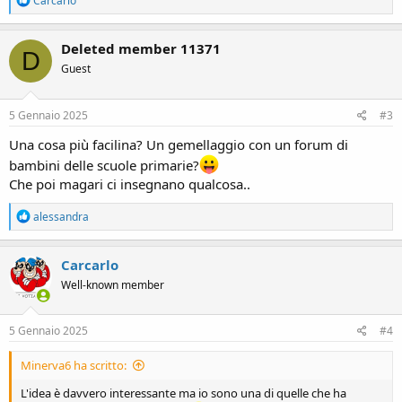
Carcarlo
e
a
c
Deleted member 11371
D
t
Guest
i
o
n
s
5 Gennaio 2025
#3
:
Una cosa più facilina? Un gemellaggio con un forum di
bambini delle scuole primarie?
Che poi magari ci insegnano qualcosa..
R
alessandra
e
a
c
Carcarlo
t
Well-known member
i
o
n
s
5 Gennaio 2025
#4
:
Minerva6 ha scritto:
L'idea è davvero interessante ma io sono una di quelle che ha