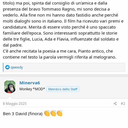
titolo) ma poi, spinta dal consiglio di un'amica e dalla
presenza del bravo Tommaso Ragno, mi sono decisa a
vederlo. Alla fine non mi hanno dato fastidio anche perché
molti dialoghi sono in italiano. Il film ha ricevuto vari premi e
candidature. Merita di essere visto perché è uno spaccato
familiare dell'epoca. Sono interessanti soprattutto le storie
delle tre figlie, Lucia, Ada e Flavia, influenzate dal soldato e
dal padre.
C'è anche recitata la poesia a me cara, Pianto antico, che
contiene nel testo la parola vermigli riferita al melograno.
R
qweedy
e
a
c
Minerva6
t
Monkey *MOD*
Membro dello Staff
i
o
n
s
8 Maggio 2025
#2
:
Ben 3 David (finora)