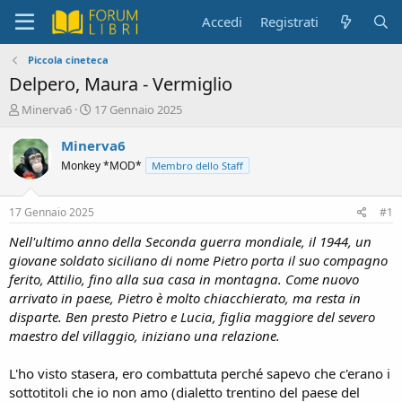
Accedi
Registrati
Piccola cineteca
Delpero, Maura - Vermiglio
C
D
Minerva6
17 Gennaio 2025
r
a
e
t
Minerva6
a
a
Monkey *MOD*
Membro dello Staff
t
d
o
i
r
i
17 Gennaio 2025
#1
e
n
D
i
Nell'ultimo anno della Seconda guerra mondiale, il 1944, un
i
z
giovane soldato siciliano di nome Pietro porta il suo compagno
s
i
ferito, Attilio, fino alla sua casa in montagna. Come nuovo
c
o
arrivato in paese, Pietro è molto chiacchierato, ma resta in
u
disparte. Ben presto Pietro e Lucia, figlia maggiore del severo
s
maestro del villaggio, iniziano una relazione.
s
i
o
L'ho visto stasera, ero combattuta perché sapevo che c'erano i
n
sottotitoli che io non amo (dialetto trentino del paese del
e