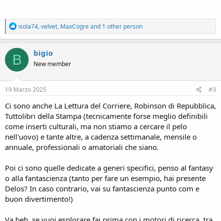
R
isola74
,
velvet
,
MaxCogre
and 1 other person
e
a
c
bigio
B
t
New member
i
o
n
s
19 Marzo 2025
#3
:
Ci sono anche La Lettura del Corriere, Robinson di Repubblica,
Tuttolibri della Stampa (tecnicamente forse meglio definibili
come inserti culturali, ma non stiamo a cercare il pelo
nell'uovo) e tante altre, a cadenza settimanale, mensile o
annuale, professionali o amatoriali che siano.
Poi ci sono quelle dedicate a generi specifici, penso al fantasy
o alla fantascienza (tanto per fare un esempio, hai presente
Delos? In caso contrario, vai su fantascienza punto com e
buon divertimento!)
Va beh, se vuoi esplorare fai prima con i motori di ricerca, tra