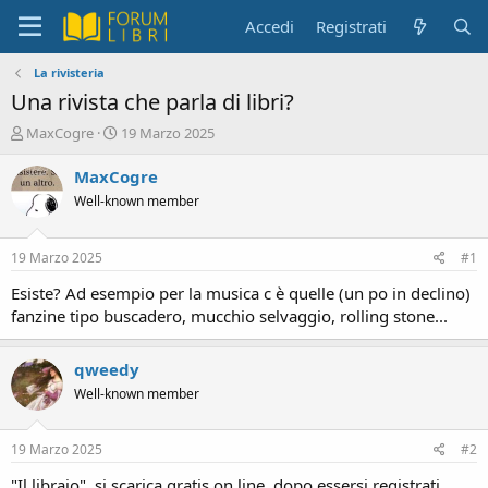
Accedi
Registrati
La rivisteria
Una rivista che parla di libri?
C
D
MaxCogre
19 Marzo 2025
r
a
e
t
MaxCogre
a
a
Well-known member
t
d
o
i
r
i
19 Marzo 2025
#1
e
n
D
i
Esiste? Ad esempio per la musica c è quelle (un po in declino)
i
z
fanzine tipo buscadero, mucchio selvaggio, rolling stone...
s
i
c
o
u
qweedy
s
Well-known member
s
i
o
19 Marzo 2025
#2
n
"Il libraio", si scarica gratis on line, dopo essersi registrati.
e