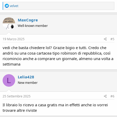
R
velvet
e
a
c
MaxCogre
t
Well-known member
i
o
n
s
19 Marzo 2025
#5
:
vedi che basta chiedere lol? Grazie bigio e tutti. Credo che
andrò su una cosa cartacea tipo robinson di repubblica, così
ricomincio anche a comprare un giornale, almeno una volta a
settimana
Lelia428
L
New member
25 Settembre 2025
#6
Il libraio lo ricevo a casa gratis ma in effetti anche io vorrei
trovare altre riviste