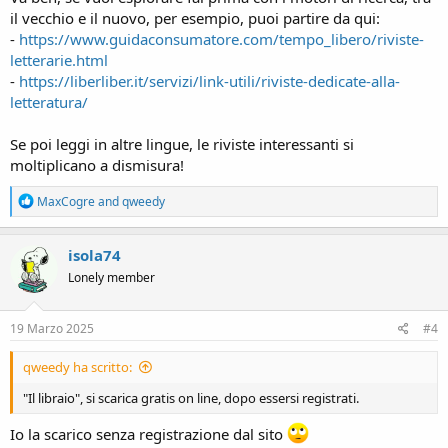
il vecchio e il nuovo, per esempio, puoi partire da qui:
-
https://www.guidaconsumatore.com/tempo_libero/riviste-
letterarie.html
-
https://liberliber.it/servizi/link-utili/riviste-dedicate-alla-
letteratura/
Se poi leggi in altre lingue, le riviste interessanti si
moltiplicano a dismisura!
R
MaxCogre
and
qweedy
e
a
c
isola74
t
Lonely member
i
o
n
s
19 Marzo 2025
#4
:
qweedy ha scritto:
"Il libraio", si scarica gratis on line, dopo essersi registrati.
Io la scarico senza registrazione dal sito