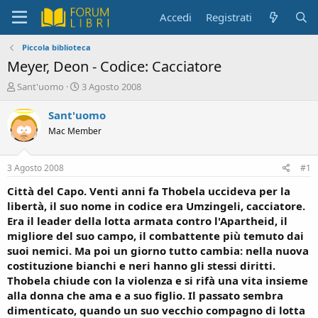
Accedi
Registrati
Piccola biblioteca
Meyer, Deon - Codice: Cacciatore
C
D
Sant'uomo
3 Agosto 2008
r
a
e
t
Sant'uomo
a
a
Mac Member
t
d
o
i
r
i
3 Agosto 2008
#1
e
n
D
i
Città del Capo. Venti anni fa Thobela uccideva per la
i
z
libertà, il suo nome in codice era Umzingeli, cacciatore.
s
i
Era il leader della lotta armata contro l'Apartheid, il
c
o
migliore del suo campo, il combattente più temuto dai
u
suoi nemici. Ma poi un giorno tutto cambia: nella nuova
s
costituzione bianchi e neri hanno gli stessi diritti.
s
i
Thobela chiude con la violenza e si rifà una vita insieme
o
alla donna che ama e a suo figlio. Il passato sembra
n
dimenticato, quando un suo vecchio compagno di lotta
e