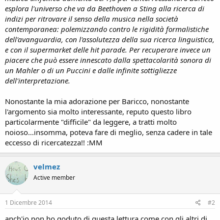
n
esplora l'universo che va da Beethoven a Sting alla ricerca di
e
indizi per ritrovare il senso della musica nella società
contemporanea: polemizzando contro le rigidità formalistiche
dell'avanguardia, con l'assolutezza della sua ricerca linguistica,
e con il supermarket delle hit parade. Per recuperare invece un
piacere che può essere innescato dalla spettacolarità sonora di
un Mahler o di un Puccini e dalle infinite sottigliezze
dell'interpretazione.
Nonostante la mia adorazione per Baricco, nonostante
l'argomento sia molto interessante, reputo questo libro
particolarmente "difficile" da leggere, a tratti molto
noioso...insomma, poteva fare di meglio, senza cadere in tale
eccesso di ricercatezza!! :MM
velmez
Active member
1 Dicembre 2014
#2
anch'io non ho goduto di questa lettura come con gli altri di