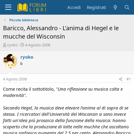
Accedi
Registrati
Piccola biblioteca
Baricco, Alessandro - L'anima di Hegel e le
mucche del Wisconsin
C
D
ryoko
4 Agosto 2008
r
a
e
t
ryoko
a
a
b
t
d
o
i
r
i
4 Agosto 2008
#1
e
n
D
i
Come recita il sottotitolo,
"Una riflessione su musica colta e
i
z
modernità".
s
i
c
o
Secondo Hegel, la musica deve elevare l'anima al di sopra di se
u
stessa. I ricercatori dell'Università del Wisconsin si sono invece
s
fatti un'idea più prosaica della funzione della musica: hanno
s
i
scoperto che la produzione di latte nelle muchhe che ascoltano
o
musica sinfonica aumenta del 7,5 per cento. Alessandro Baricco