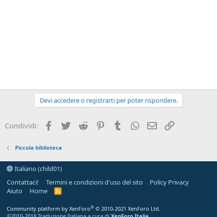
Devi accedere o registrarti per poter rispondere.
Facebook
Twitter
Reddit
Pinterest
Tumblr
WhatsApp
e-mail
Link
Condividi:
Piccola biblioteca
Italiano (child01)
Contattaci!
Termini e condizioni d'uso del sito
Policy Privacy
Aiuto
Home
R
S
S
®
Community platform by XenForo
© 2010-2021 XenForo Ltd.
©2010-2018 Traduzione Italiana a cura di
XenForo Italia