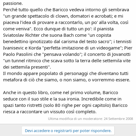
passione.
Perché tutto quello che Baricco vedeva intorno gli sembrava
"un grande spettacolo di clown, domatori e acrobati; e mi
piaceva l'idea di provare a raccontarlo, un po' alla volta, così
come veniva". Ecco dunque di tutto un po': il pianista
Sviatoslav Richter che suona Bach come "un copista
benedettino ipnotizzato dal carisma del testo sacro"; i tennisti
Ivanisevic e Korda "perfetta imitazione di un videogame"; Pier
Paolo Pasolini che "pensava volando"; il concerto di Jovanotti
"un tunnel ritmico che scava sotto la terra delle settemila vite
dei settemila presenti".
Il mondo appare popolato di personaggi che diventano tutti
metafora di ciò che siamo, o non siamo, o vorremmo essere.
Anche in questo libro, come nel primo volume, Baricco
seduce con il suo stile e la sua ironia. Incredibile come in
spazi tanto ristretti (solo 80 righe per ogni capitolo) Baricco
riesca a raccontare un vissuto così completo.
Ultima modifica di un moderatore:
24 Settembre 2008
Devi accedere o registrarti per poter rispondere.