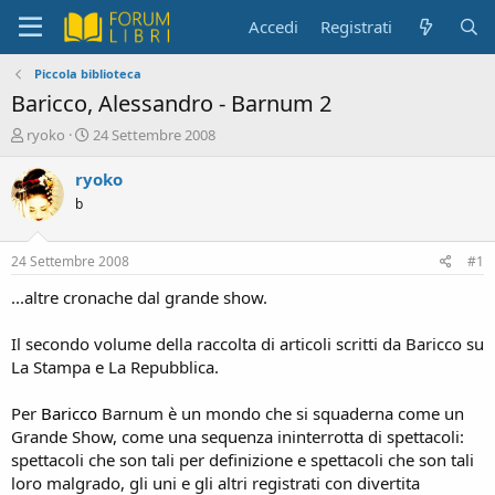
Accedi
Registrati
Piccola biblioteca
Baricco, Alessandro - Barnum 2
C
D
ryoko
24 Settembre 2008
r
a
e
t
ryoko
a
a
b
t
d
o
i
r
i
24 Settembre 2008
#1
e
n
D
i
...altre cronache dal grande show.
i
z
s
i
Il secondo volume della raccolta di articoli scritti da Baricco su
c
o
La Stampa e La Repubblica.
u
s
Per
Baricco
Barnum è un mondo che si squaderna come un
s
i
Grande Show, come una sequenza ininterrotta di spettacoli:
o
spettacoli che son tali per definizione e spettacoli che son tali
n
loro malgrado, gli uni e gli altri registrati con divertita
e