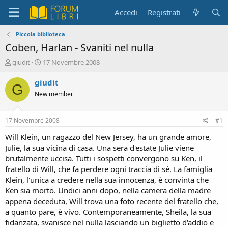
Accedi
Registrati
Piccola biblioteca
Coben, Harlan - Svaniti nel nulla
C
D
giudit
17 Novembre 2008
r
a
e
t
giudit
G
a
a
New member
t
d
o
i
r
i
17 Novembre 2008
#1
e
n
D
i
Will Klein, un ragazzo del New Jersey, ha un grande amore,
i
z
Julie, la sua vicina di casa. Una sera d'estate Julie viene
s
i
brutalmente uccisa. Tutti i sospetti convergono su Ken, il
c
o
fratello di Will, che fa perdere ogni traccia di sé. La famiglia
u
Klein, l'unica a credere nella sua innocenza, è convinta che
s
Ken sia morto. Undici anni dopo, nella camera della madre
s
i
appena deceduta, Will trova una foto recente del fratello che,
o
a quanto pare, è vivo. Contemporaneamente, Sheila, la sua
n
fidanzata, svanisce nel nulla lasciando un biglietto d'addio e
e