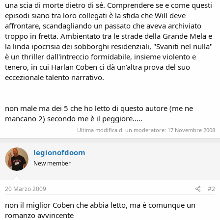
una scia di morte dietro di sé. Comprendere se e come questi
episodi siano tra loro collegati è la sfida che Will deve
affrontare, scandagliando un passato che aveva archiviato
troppo in fretta. Ambientato tra le strade della Grande Mela e
la linda ipocrisia dei sobborghi residenziali, "Svaniti nel nulla"
è un thriller dall'intreccio formidabile, insieme violento e
tenero, in cui Harlan Coben ci dà un'altra prova del suo
eccezionale talento narrativo.
non male ma dei 5 che ho letto di questo autore (me ne
mancano 2) secondo me è il peggiore.....
Ultima modifica di un moderatore:
17 Novembre 2008
legionofdoom
New member
20 Marzo 2009
#2
non il miglior Coben che abbia letto, ma è comunque un
romanzo avvincente