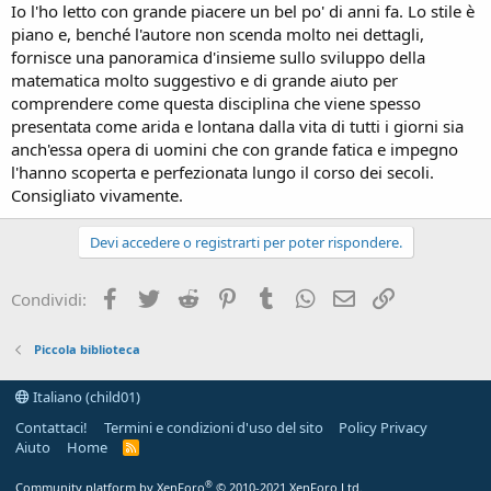
Io l'ho letto con grande piacere un bel po' di anni fa. Lo stile è
piano e, benché l'autore non scenda molto nei dettagli,
fornisce una panoramica d'insieme sullo sviluppo della
matematica molto suggestivo e di grande aiuto per
comprendere come questa disciplina che viene spesso
presentata come arida e lontana dalla vita di tutti i giorni sia
anch'essa opera di uomini che con grande fatica e impegno
l'hanno scoperta e perfezionata lungo il corso dei secoli.
Consigliato vivamente.
Devi accedere o registrarti per poter rispondere.
Facebook
Twitter
Reddit
Pinterest
Tumblr
WhatsApp
e-mail
Link
Condividi:
Piccola biblioteca
Italiano (child01)
Contattaci!
Termini e condizioni d'uso del sito
Policy Privacy
Aiuto
Home
R
S
S
®
Community platform by XenForo
© 2010-2021 XenForo Ltd.