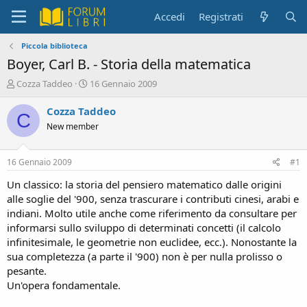
Accedi
Registrati
Piccola biblioteca
Boyer, Carl B. - Storia della matematica
C
D
Cozza Taddeo
16 Gennaio 2009
r
a
e
t
Cozza Taddeo
C
a
a
New member
t
d
o
i
r
i
16 Gennaio 2009
#1
e
n
D
i
Un classico: la storia del pensiero matematico dalle origini
i
z
alle soglie del '900, senza trascurare i contributi cinesi, arabi e
s
i
indiani. Molto utile anche come riferimento da consultare per
c
o
informarsi sullo sviluppo di determinati concetti (il calcolo
u
infinitesimale, le geometrie non euclidee, ecc.). Nonostante la
s
sua completezza (a parte il '900) non è per nulla prolisso o
s
i
pesante.
o
Un'opera fondamentale.
n
e