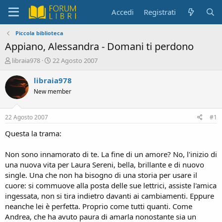
Accedi
Registrati
Piccola biblioteca
Appiano, Alessandra - Domani ti perdono
C
D
libraia978
22 Agosto 2007
r
a
e
t
libraia978
a
a
New member
t
d
o
i
r
i
22 Agosto 2007
#1
e
n
D
i
Questa la trama:
i
z
s
i
Non sono innamorato di te. La fine di un amore? No, l'inizio di
c
o
una nuova vita per Laura Sereni, bella, brillante e di nuovo
u
single. Una che non ha bisogno di una storia per usare il
s
cuore: si commuove alla posta delle sue lettrici, assiste l'amica
s
i
ingessata, non si tira indietro davanti ai cambiamenti. Eppure
o
neanche lei è perfetta. Proprio come tutti quanti. Come
n
Andrea, che ha avuto paura di amarla nonostante sia un
e