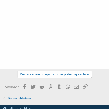
Devi accedere o registrarti per poter rispondere.
Facebook
Twitter
Reddit
Pinterest
Tumblr
WhatsApp
e-mail
Link
Condividi:
Piccola biblioteca
Italiano (child01)