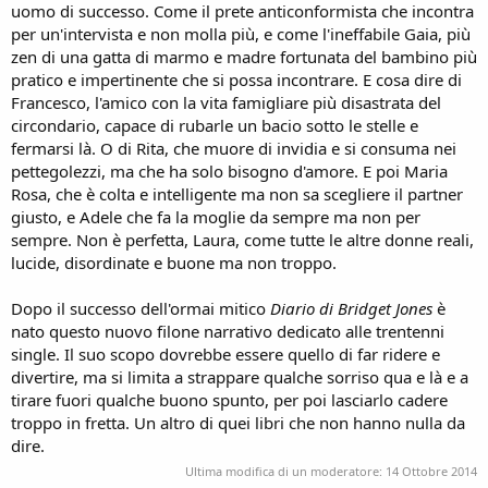
uomo di successo. Come il prete anticonformista che incontra
per un'intervista e non molla più, e come l'ineffabile Gaia, più
zen di una gatta di marmo e madre fortunata del bambino più
pratico e impertinente che si possa incontrare. E cosa dire di
Francesco, l'amico con la vita famigliare più disastrata del
circondario, capace di rubarle un bacio sotto le stelle e
fermarsi là. O di Rita, che muore di invidia e si consuma nei
pettegolezzi, ma che ha solo bisogno d'amore. E poi Maria
Rosa, che è colta e intelligente ma non sa scegliere il partner
giusto, e Adele che fa la moglie da sempre ma non per
sempre. Non è perfetta, Laura, come tutte le altre donne reali,
lucide, disordinate e buone ma non troppo.
Dopo il successo dell'ormai mitico
Diario di Bridget Jones
è
nato questo nuovo filone narrativo dedicato alle trentenni
single. Il suo scopo dovrebbe essere quello di far ridere e
divertire, ma si limita a strappare qualche sorriso qua e là e a
tirare fuori qualche buono spunto, per poi lasciarlo cadere
troppo in fretta. Un altro di quei libri che non hanno nulla da
dire.
Ultima modifica di un moderatore:
14 Ottobre 2014