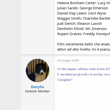
s
Helena Bonham Carter: Lucy 
i
Julian Sands: George Emerson
o
Daniel Day Lewis: Cecil Wyse
n
Maggie Smith: Charlotte Bartle
e
Judi Dench: Eleanor Lavish
Denholm Elliott: Mr. Emerson
Rupert Graves: Freddy Honeyc
Film veramente bello che analiz
attori ad alto livello; mi è piac
26 Giugno 2009
Un film elegante, raffinato, fedele al testo di 
E' una delizia per gli occhi e le orecchie, co
Consigliato!!
Dorylis
Fantastic Member