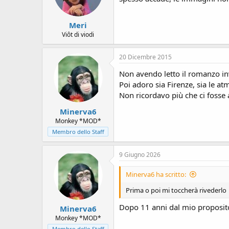
Meri
Viôt di viodi
20 Dicembre 2015
Non avendo letto il romanzo in
Poi adoro sia Firenze, sia le at
Non ricordavo più che ci fosse 
Minerva6
Monkey *MOD*
Membro dello Staff
9 Giugno 2026
Minerva6 ha scritto:
Prima o poi mi toccherà rivederlo
Dopo 11 anni dal mio proposito
Minerva6
Monkey *MOD*
Membro dello Staff