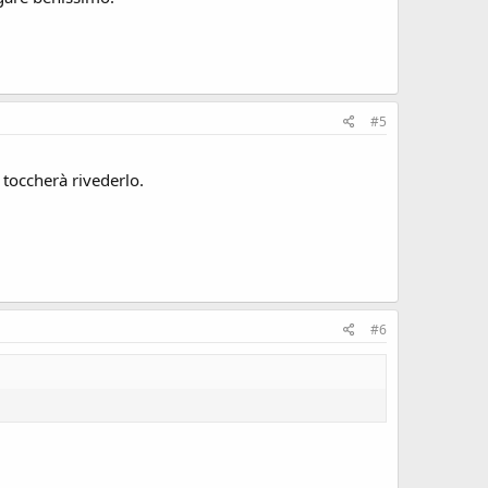
#5
 toccherà rivederlo.
#6