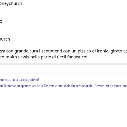
Honeychurch
tt
hurch
za con grande cura i sentimenti con un pizzico di ironia, girato c
iuto molto Lewis nella parte di Cecil fantastico!!
Forster, in una parola perfetto!
n quelle immagini spettacolari della Toscana e quei dialoghi sensazionali.. Bravissimi gli attori