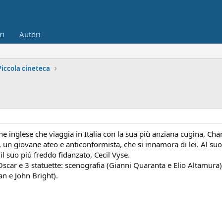
ri
Autori
Piccola cineteca
inglese che viaggia in Italia con la sua più anziana cugina, Charl
n giovane ateo e anticonformista, che si innamora di lei. Al suo ri
 il suo più freddo fidanzato, Cecil Vyse.
Oscar e 3 statuette: scenografia (Gianni Quaranta e Elio Altamura
n e John Bright).