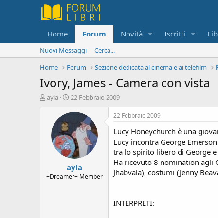
Home
Forum
Novità
Iscritti
Lib
Nuovi Messaggi
Cerca...
Home
Forum
Sezione dedicata al cinema e ai telefilm
Ivory, James - Camera con vista
C
D
ayla
22 Febbraio 2009
r
a
e
t
22 Febbraio 2009
a
a
Lucy Honeychurch è una giovane 
t
d
o
i
Lucy incontra George Emerson, u
r
i
tra lo spirito libero di George e
e
n
Ha ricevuto 8 nomination agli 
ayla
D
i
Jhabvala), costumi (Jenny Beava
i
z
+Dreamer+ Member
s
i
c
o
u
INTERPRETI:
s