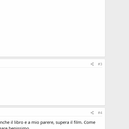
#3
#4
nche il libro e a mio parere, supera il film. Come
gare benissimo.