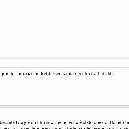
n grande romanzo andrebbe segnalata nei film tratti da libri
eccata Ivory e un film suo che ho visto è stato questo. Ho letto a
 riescono a rendere le emozioni che le parole invece, sanno spie