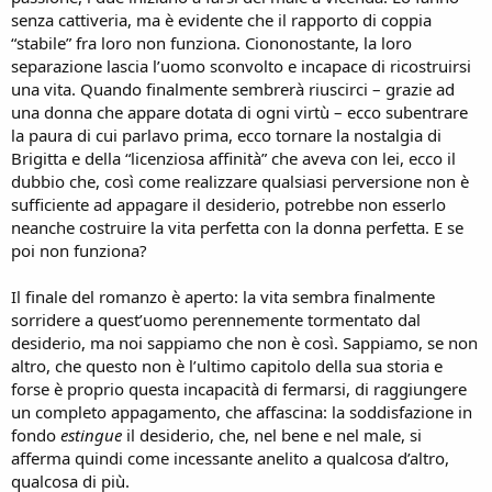
senza cattiveria, ma è evidente che il rapporto di coppia
“stabile” fra loro non funziona. Ciononostante, la loro
separazione lascia l’uomo sconvolto e incapace di ricostruirsi
una vita. Quando finalmente sembrerà riuscirci – grazie ad
una donna che appare dotata di ogni virtù – ecco subentrare
la paura di cui parlavo prima, ecco tornare la nostalgia di
Brigitta e della “licenziosa affinità” che aveva con lei, ecco il
dubbio che, così come realizzare qualsiasi perversione non è
sufficiente ad appagare il desiderio, potrebbe non esserlo
neanche costruire la vita perfetta con la donna perfetta. E se
poi non funziona?
Il finale del romanzo è aperto: la vita sembra finalmente
sorridere a quest’uomo perennemente tormentato dal
desiderio, ma noi sappiamo che non è così. Sappiamo, se non
altro, che questo non è l’ultimo capitolo della sua storia e
forse è proprio questa incapacità di fermarsi, di raggiungere
un completo appagamento, che affascina: la soddisfazione in
fondo
estingue
il desiderio, che, nel bene e nel male, si
afferma quindi come incessante anelito a qualcosa d’altro,
qualcosa di più.