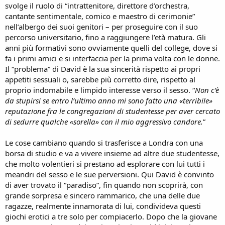
svolge il ruolo di “intrattenitore, direttore d’orchestra,
cantante sentimentale, comico e maestro di cerimonie”
nell’albergo dei suoi genitori – per proseguire con il suo
percorso universitario, fino a raggiungere l’età matura. Gli
anni più formativi sono ovviamente quelli del college, dove si
fa i primi amici e si interfaccia per la prima volta con le donne.
Il “problema” di David è la sua sincerità rispetto ai propri
appetiti sessuali o, sarebbe più corretto dire, rispetto al
proprio indomabile e limpido interesse verso il sesso. “
Non c’è
da stupirsi se entro l’ultimo anno mi sono fatto una «terribile»
reputazione fra le congregazioni di studentesse per aver cercato
di sedurre qualche «sorella» con il mio aggressivo candore.
”
Le cose cambiano quando si trasferisce a Londra con una
borsa di studio e va a vivere insieme ad altre due studentesse,
che molto volentieri si prestano ad esplorare con lui tutti i
meandri del sesso e le sue perversioni. Qui David è convinto
di aver trovato il “paradiso”, fin quando non scoprirà, con
grande sorpresa e sincero rammarico, che una delle due
ragazze, realmente innamorata di lui, condivideva questi
giochi erotici a tre solo per compiacerlo. Dopo che la giovane