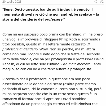
20 Luglio 2023
#2
“
Bene. Detto questo, bando agli indugi, è venuto il
momento di svelare ciò che non andrebbe svelato – la
storia del desiderio del
professore
.”
Come mi era successo poco prima con Bernhard, mi ha preso
una voglia improvvisa di rileggere Philip Roth e, scorrendo i
titoli possibili, questo mi ha letteralmente catturato:
Il
professore di desiderio
. Wow. Non so perchè, ma mi attira
come non mai. Scopro subito dopo che si tratta del secondo
libro della trilogia, che ha per protagonista il professore David
Kepesh, di cui ho letto solo l’ultimo:
L’animale morente
. Tanto
meglio, so con chi ho a che fare: autore e protagonista.
Ricordavo che il professore in questione era non poco
ossessionato dalle donne e dal sesso (d’altra parte stiamo
parlando di Roth, chi lo conosce di certo non si stupirà), però
mi ha sorpreso scoprire che in un certo senso questo è un
romanzo di formazione: si apre con David bambino –
affascinato da un personaggio estroso ed esibizionista che