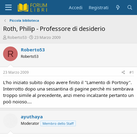
Accedi
Registrati
Piccola biblioteca
Roth, Philip - Professore di desiderio
C
D
Roberto53
23 Marzo 2009
r
a
e
t
Roberto53
R
a
a
Roberto53
t
d
o
i
r
i
23 Marzo 2009
#1
e
n
D
i
L'ho iniziato subito dopo avere finito il "Lamento di Portnoy".
i
z
Interrotto dopo una sessantina di pagine perchè mi sembrava
s
i
troppo simile al precedente, anzi meno incalzante pertanto un
c
o
poò noioso....
u
s
s
ayuthaya
i
Moderator
Membro dello Staff
o
n
e