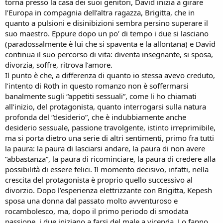
torna presso la casa dei suoi genitori, David inizia a girare
l’Europa in compagnia dell’altra ragazza, Brigitta, che in
quanto a pulsioni e disinibizioni sembra persino superare il
suo maestro. Eppure dopo un po’ di tempo i due si lasciano
(paradossalmente è lui che si spaventa e la allontana) e David
continua il suo percorso di vita: diventa insegnante, si sposa,
divorzia, soffre, ritrova l’amore.
Il punto è che, a differenza di quanto io stessa avevo creduto,
l’intento di Roth in questo romanzo non è soffermarsi
banalmente sugli “appetiti sessuali”, come li ho chiamati
all’inizio, del protagonista, quanto interrogarsi sulla natura
profonda del “desiderio”, che è indubbiamente anche
desiderio sessuale, passione travolgente, istinto irreprimibile,
ma si porta dietro una serie di altri sentimenti, primo fra tutti
la paura: la paura di lasciarsi andare, la paura di non avere
“abbastanza”, la paura di ricominciare, la paura di credere alla
possibilità di essere felici. Il momento decisivo, infatti, nella
crescita del protagonista è proprio quello successivo al
divorzio. Dopo l’esperienza elettrizzante con Brigitta, Kepesh
sposa una donna dal passato molto avventuroso e
rocambolesco, ma, dopo il primo periodo di smodata
passione, i due iniziano a farsi del male a vicenda. Lo fanno