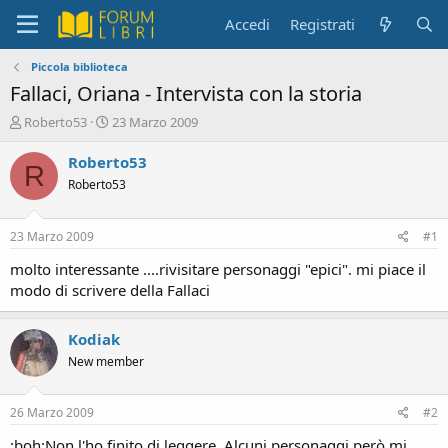
Accedi
Registrati
Piccola biblioteca
Fallaci, Oriana - Intervista con la storia
C
D
Roberto53
23 Marzo 2009
r
a
e
t
Roberto53
R
a
a
Roberto53
t
d
o
i
r
i
23 Marzo 2009
#1
e
n
D
i
molto interessante ....rivisitare personaggi "epici". mi piace il
i
z
modo di scrivere della Fallaci
s
i
c
o
u
Kodiak
s
New member
s
i
o
26 Marzo 2009
#2
n
:boh:Non l'ho finito di leggere. Alcuni personaggi però mi
e