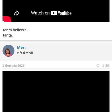
Tanta bellezza.
Tanta.
Meri
Viôt di viodi
2 Gennaio 2026
#151